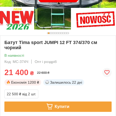
Батут Tima sport JUMPI 12 FT 374/370 см
чорний
В наявності
Код: MC-374Ч
Опт і роздріб
21 400
₴
22 600 ₴
Економія
1200 ₴
Залишилось
22 дні
22 500 ₴
від 2 шт.
Купити