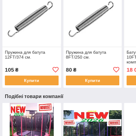
Пружина для батута
Пружина для батута
Бату
12FT/374 см.
8FT/250 см.
10FT
комп
105
80
18 
₴
₴
Купити
Купити
Подібні товари компанії