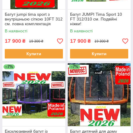
Батут jumpi tima sport з
Батут JUMPI Tima Sport 10
внутрішньою сіткою 10FT 312
FT 312/310 см. Подвійні
см. повна комплектація
ніжки!
В наявності
В наявності
17 900
17 900
₴
₴
19 300 ₴
19 300 ₴
Купити
Купити
–7%
–7%
Ексклюзивний батут із
Батут дитячий для дому