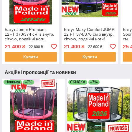
Батут Jumpi Premium
Батут Maxy Comfort JUMPI
Бату
12FT 370/374 см із внутр.
12 FT 374/370 см з внутр.
Spor
сіткою, подвійні ноги,
сіткою, подвійні ноги!
см.
Польща!!
21 400
21 400
25 
₴
₴
22 600 ₴
22 600 ₴
Купити
Купити
Акційні пропозиції та новинки
Новинка
–7%
СКИДКА
–7%