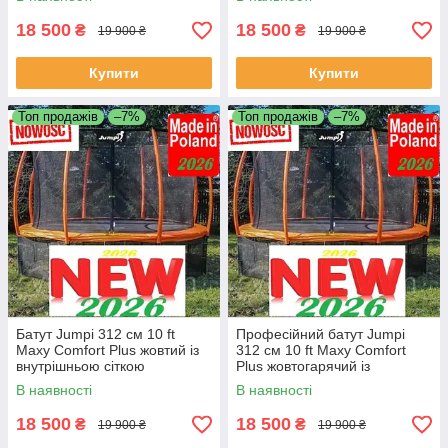
18 500
18 500
₴
₴
19 900 ₴
19 900 ₴
Купити
Купити
Топ продажів
–7%
Топ продажів
–7%
Батут Jumpi 312 см 10 ft
Професійний батут Jumpi
Maxy Comfort Plus жовтий із
312 см 10 ft Maxy Comfort
внутрішньою сіткою
Plus жовтогарячий із
внутрішньою сіткоюююю
В наявності
В наявності
18 500
18 500
₴
₴
19 900 ₴
19 900 ₴