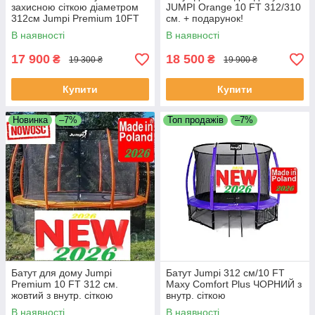
захисною сіткою діаметром
JUMPI Orange 10 FT 312/310
312см Jumpi Premium 10FT
см. + подарунок!
310/312см + чохол!
В наявності
В наявності
17 900
18 500
₴
₴
19 300 ₴
19 900 ₴
Купити
Купити
Новинка
–7%
Топ продажів
–7%
Батут для дому Jumpi
Батут Jumpi 312 см/10 FT
Premium 10 FT 312 см.
Maxy Comfort Plus ЧОРНИЙ з
жовтий з внутр. сіткою
внутр. сіткою
В наявності
В наявності