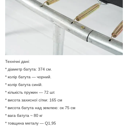
Технічні дані:
* діаметр батута: 374 cм.
* колір батута — чорний.
* колір батута синій.
* кількість пружин — 72 шт.
* висота захисної сітки: 165 cм
* висота батута над землею: ок 75 см
* вага батута ~ 80 кг
* товщина металу — Q1,95