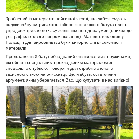
Зроблений із матеріалів найвищої якості, що забезпечують
надзвичайну витривалість і збереження якості батута навіть
упродовж тривалого часу зовнішніх погодних умов (стійкий до
ультрафіолетового випромінювання). Мат виготовлений у
Польщі, і для виробництва були використані високоякісні
матеріали.
Представлений батут обладнаний оцинкованими пружинами,
які обшиті спеціальним прокладковим матеріалом зі
спеціальною губкою. Поверхня для стрибків оточена
захисною сіткою на блискавці. Це, мабуть, остаточний
аргумент, яким уберегається Вас, що купувати в нас вигідно!