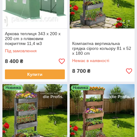
Аркова теплиця 343 x 200 x
200 cm з плівковим
покриттям 11,4 м3
Компактна вертикальна
грядка сірого кольору 81 x 52
Під замовлення
x 180 cm
8 400
Немає в наявності
₴
8 700
₴
Купити
Новинка
Новинка