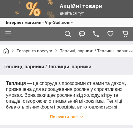
Інтернет магазин «Vip-Sad.com»
Товари та послуги
Теплиці, парники / Теплицы, парники
Теплиці, парники / Теплицы, парники
Теплиця
— це споруда з прозорими стінами та дахом,
призначена для вирощування рослин у сприятливих
умовах. Вона захищає рослини від холоду, вітру та
опадів, створюючи оптимальний мікроклімат. Тепліці
бувають різних форм і розмірів, виготовляються зі
скла, полікарбонату або плівки. Використовуються для
Показати все
цілорічного вирощування овочів, ягід, квітів і розсади.