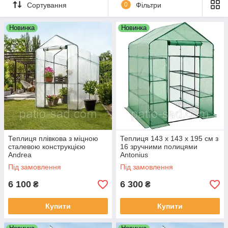
Сортування
0
Фільтри
Новинка
Новинка
Теплиця плівкова з міцною
Теплиця 143 x 143 x 195 см з
сталевою конструкцією
16 зручними полицями
Andrea
Antonius
Під замовлення
Під замовлення
6 100
6 300
₴
₴
Купити
Купити