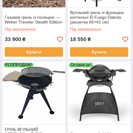
Вугільний гриль із функцією
Газовий гриль із полицею —
коптильні El Fuego Dakota
Weber Traveler Stealth Edition
(решетка 66×41 см)
Під замовлення
Під замовлення
33 900
18 550
₴
₴
Купити
Купити
РОЗПРОДАЖ!
Останні шт.
ГРІЛЬ ВГІЛЬНИЙ