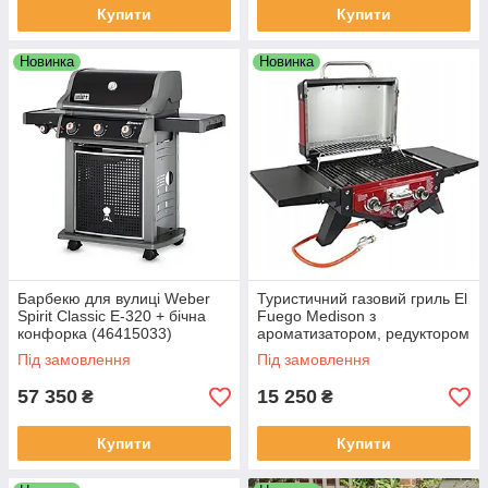
Купити
Купити
Новинка
Новинка
Барбекю для вулиці Weber
Туристичний газовий гриль El
Spirit Classic E-320 + бічна
Fuego Medison з
конфорка (46415033)
ароматизатором, редуктором
і складаними полицями
Під замовлення
Під замовлення
57 350
15 250
₴
₴
Купити
Купити