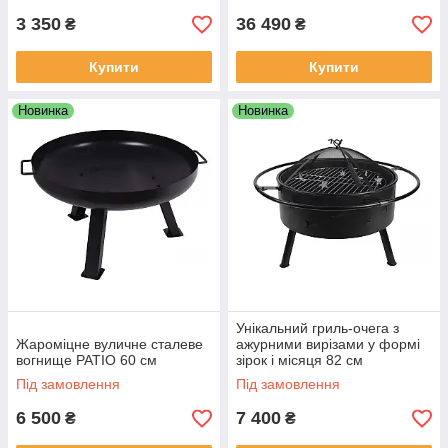
3 350
36 490
₴
₴
Купити
Купити
Новинка
Новинка
Унікальний гриль-очега з
Жароміцне вуличне сталеве
ажурними вирізами у формі
вогнище PATIO 60 см
зірок і місяця 82 см
Під замовлення
Під замовлення
6 500
7 400
₴
₴