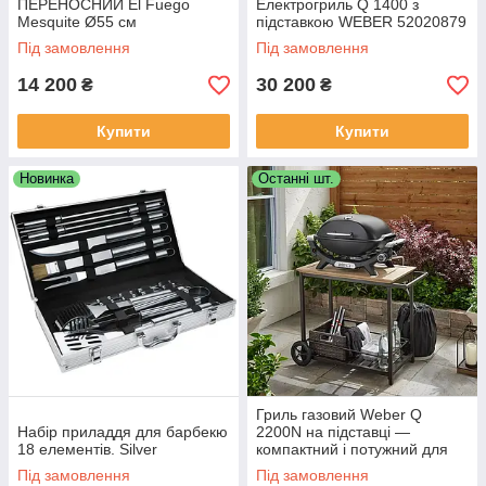
ПЕРЕНОСНИЙ El Fuego
Електрогриль Q 1400 з
Mesquite Ø55 см
підставкою WEBER 52020879
Під замовлення
Під замовлення
14 200
30 200
₴
₴
Купити
Купити
Новинка
Останні шт.
Гриль газовий Weber Q
Набір приладдя для барбекю
2200N на підставці —
18 елементів. Silver
компактний і потужний для
грилінгу
Під замовлення
Під замовлення