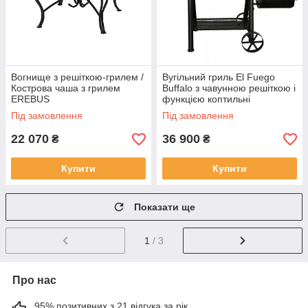
Вогнище з решіткою-грилем /
Вугільний гриль El Fuego
Кострова чаша з грилем
Buffalo з чавунною решіткою і
EREBUS
функцією коптильні
Під замовлення
Під замовлення
22 070
36 900
₴
₴
Купити
Купити
Показати ще
1
/ 3
Про нас
95% позитивних з 21 відгука за рік