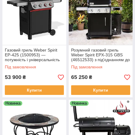
Газовий гриль Weber Spirit
Розумний газовий гриль
EP-425 (1500953) —
Weber Spirit EPX-315 GBS
потужність і універсальність
(46512533) з під'єднанням до
телефона
Під замовлення
Під замовлення
53 900
65 250
₴
₴
Купити
Купити
Новинка
Новинка