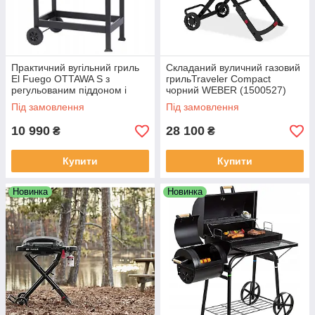
Практичний вугільний гриль
Складаний вуличний газовий
El Fuego OTTAWA S з
грильTraveler Compact
регульованим піддоном і
чорний WEBER (1500527)
бічними полицями
Під замовлення
Під замовлення
10 990
28 100
₴
₴
Купити
Купити
Новинка
Новинка