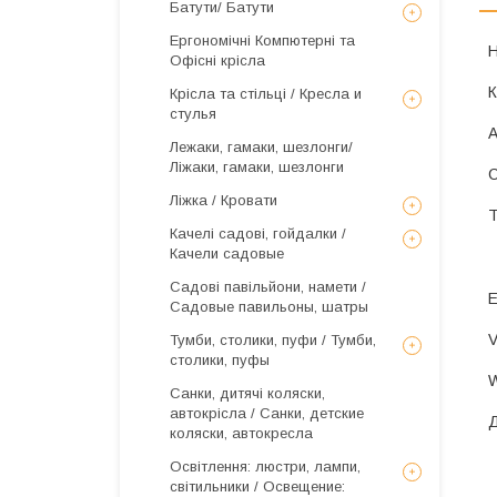
Батути/ Батути
Ергономічні Компютерні та
Офісні крісла
Крісла та стільці / Кресла и
стулья
Лежаки, гамаки, шезлонги/
Ліжаки, гамаки, шезлонги
Ліжка / Кровати
Качелі садові, гойдалки /
Качели садовые
Садові павільйони, намети /
Садовые павильоны, шатры
Тумби, столики, пуфи / Тумби,
столики, пуфы
Санки, дитячі коляски,
автокрісла / Санки, детские
коляски, автокресла
Освітлення: люстри, лампи,
світильники / Освещение: