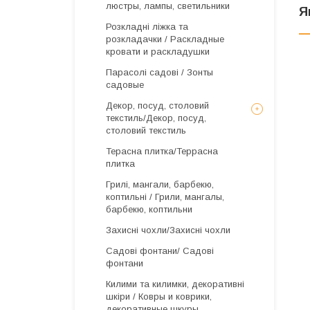
люстры, лампы, светильники
Я
Розкладні ліжка та
розкладачки / Раскладные
кровати и раскладушки
Парасолі садові / Зонты
садовые
Декор, посуд, столовий
текстиль/Декор, посуд,
столовий текстиль
Терасна плитка/Террасна
плитка
Грилі, мангали, барбекю,
коптильні / Грили, мангалы,
барбекю, коптильни
Захисні чохли/Захисні чохли
Садові фонтани/ Садові
фонтани
Килими та килимки, декоративні
шкіри / Ковры и коврики,
декоративные шкуры