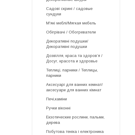
Садові скрині / садовые
сундуки
М'які меблі/Мягкая мебель
Обігрівачі / Обогреватели
Декоративні подушки/
Декоративні подушки
Дозвілля, краса та здоров’я /
Досуг, красота и здоровье
Теплиці, парники / Теплицы,
парники
Аксесуарі для ванних кемнат/
аксесуари для ванних кімнат
Печі,каміни
Ручки віконні
Екзотические рослини, пальми,
дерева
Побутова теніка і електроника