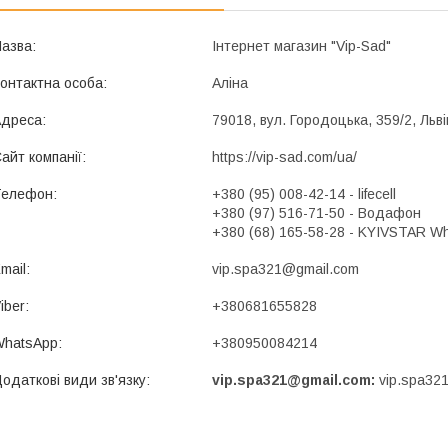
Інтернет магазин "Vip-Sad"
Аліна
79018, вул. Городоцька, 359/2, Льві
https://vip-sad.com/ua/
+380 (95) 008-42-14
lifecell
+380 (97) 516-71-50
Водафон
+380 (68) 165-58-28
KYIVSTAR Wh
vip.spa321@gmail.com
+380681655828
+380950084214
vip.spa321@gmail.com
vip.spa32