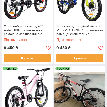
Стильний велосипед 20″
Велосипед для дітей Ardis 20
Ardis DRIFT з магнієвою
MTB MG "DRIFT" SF магнієва
рамою, амортизаційною
рама, дискові гальма, 6
вилкою, чорно-червоного
швидкостей, синьо-жовтого
Під замовлення
Під замовлення
кольору
кольору
9 450
9 450
₴
₴
Купити
Купити
Новинка
Новинка