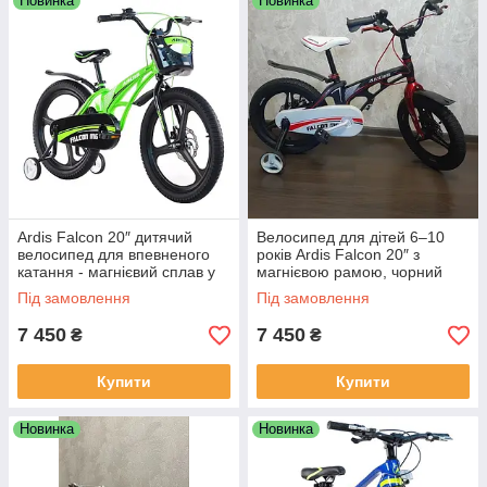
Новинка
Новинка
Ardis Falcon 20″ дитячий
Велосипед для дітей 6–10
велосипед для впевненого
років Ardis Falcon 20″ з
катання - магнієвий сплав у
магнієвою рамою, чорний
зеленому кольорі
матовий колір
Під замовлення
Під замовлення
7 450
7 450
₴
₴
Купити
Купити
Новинка
Новинка