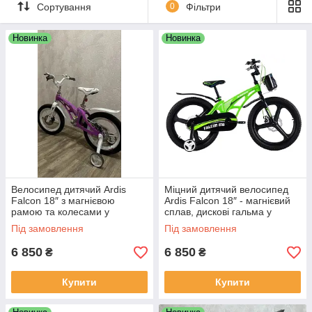
Сортування
0
Фільтри
Новинка
Новинка
Велосипед дитячий Ardis
Міцний дитячий велосипед
Falcon 18″ з магнієвою
Ardis Falcon 18″ - магнієвий
рамою та колесами у
сплав, дискові гальма у
дизайнерському фіолетовому
чорно-зеленому кольорі
Під замовлення
Під замовлення
кольорі
6 850
6 850
₴
₴
Купити
Купити