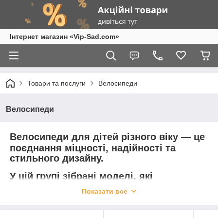
Інтернет магазин «Vip-Sad.com»
Товари та послуги
Велосипеди
Велосипеди
Велосипеди для дітей різного віку — це
поєднання міцності, надійності та
стильного дизайну.
У цій групі зібрані моделі, які
подарують комфорт, безпеку та
Показати все
справжнє задоволення від катання як
найменшим, так і старшим дітям