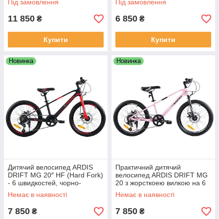
Під замовлення
Під замовлення
чорно-синьому кольорі
кольорі
11 850
6 850
₴
₴
Купити
Купити
Новинка
Новинка
Дитячий велосипед ARDIS
Практичний дитячий
DRIFT MG 20″ HF (Hard Fork)
велосипед ARDIS DRIFT MG
- 6 швидкостей, чорно-
20 з жорсткоею вилкою на 6
червоного кольору
швидкостей, рожевого
Немає в наявності
Немає в наявності
кольору
7 850
7 850
₴
₴