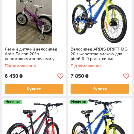
Легкий дитячий велосипед
Велосипед ARDIS DRIFT MG
Ardis Falcon 20″ з
20 з жорсткою вилкою для
допоміжними колесами у
дітей 6–9 років, синьо-
дизайнерському виконанні
жовтого кольору
Під замовлення
Під замовлення
фіолетового кольору
6 450
7 850
₴
₴
Купити
Купити
Новинка
Новинка