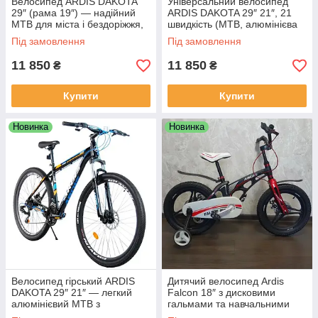
Велосипед ARDIS DAKOTA
Універсальний велосипед
29″ (рама 19″) — надійний
ARDIS DAKOTA 29″ 21″, 21
MTB для міста і бездоріжжя,
швидкість (MTB, алюмінієва
чорно-синього кольору
рама), чорно-червоний колір
Під замовлення
Під замовлення
11 850
11 850
₴
₴
Купити
Купити
Новинка
Новинка
Велосипед гірський ARDIS
Дитячий велосипед Ardis
DAKOTA 29″ 21″ — легкий
Falcon 18″ з дисковими
алюмінієвий MTB з
гальмами та навчальними
дисковими гальмами у
колесами у чорно-червоному