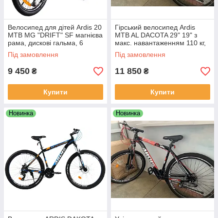
Велосипед для дітей Ardis 20
Гірський велосипед Ardis
MTB MG "DRIFT" SF магнієва
MTB AL DACOTA 29" 19" з
рама, дискові гальма, 6
макс. навантаженням 110 кг,
швидкостей, синьо-жовтого
чорно-червоного кольору
Під замовлення
Під замовлення
кольору
9 450
11 850
₴
₴
Купити
Купити
Новинка
Новинка