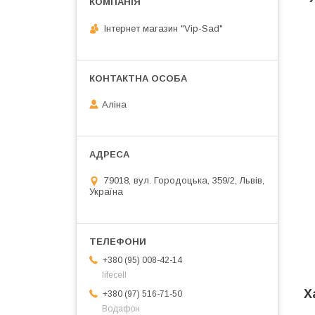
Інтернет магазин "Vip-Sad"
Аліна
79018, вул. Городоцька, 359/2, Львів,
Україна
+380 (95) 008-42-14
lifecell
Х
+380 (97) 516-71-50
Водафон