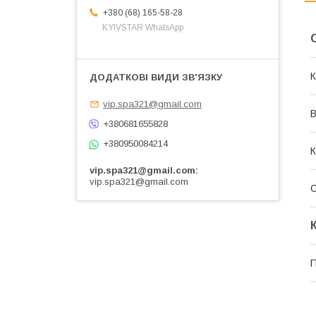
+380 (68) 165-58-28
KYIVSTAR WhatsApp
К
vip.spa321@gmail.com
В
+380681655828
+380950084214
К
vip.spa321@gmail.com
vip.spa321@gmail.com
П