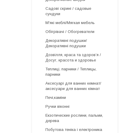
Садові скрині / садовые
сундуки
М'які меблі/Мягкая мебель
Обігрівачі / Обогреватели
Декоративні подушки/
Декоративні подушки
Дозвілля, краса та здоров’я /
Досуг, красота и здоровье
Теплиці, парники / Теплицы,
парники
Аксесуарі для ванних кемнат/
аксесуари для ванних кімнат
Печі,каміни
Ручки віконні
Екзотические рослини, пальми,
дерева
Побутова теніка і електроника