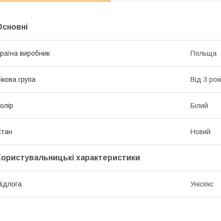
Основні
раїна виробник
Польща
ікова група
Від 3 рок
олір
Білий
Стан
Новий
Користувальницькі характеристики
ідлога
Унісекс