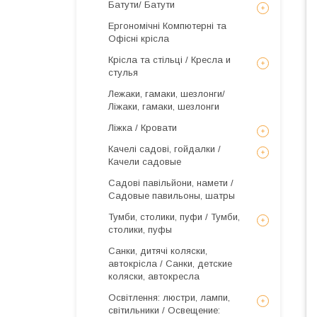
Батути/ Батути
Ергономічні Компютерні та
Офісні крісла
Крісла та стільці / Кресла и
стулья
Лежаки, гамаки, шезлонги/
Ліжаки, гамаки, шезлонги
Ліжка / Кровати
Качелі садові, гойдалки /
Качели садовые
Садові павільйони, намети /
Садовые павильоны, шатры
Тумби, столики, пуфи / Тумби,
столики, пуфы
Санки, дитячі коляски,
автокрісла / Санки, детские
коляски, автокресла
Освітлення: люстри, лампи,
світильники / Освещение: