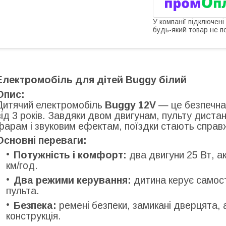
У компанії підключені
будь-який товар не п
Електромобіль для дітей Buggy білий
Опис:
Дитячий електромобіль
Buggy 12V
— це безпечна 
від 3 років. Завдяки двом двигунам, пульту диста
фарам і звуковим ефектам, поїздки стають спра
Основні переваги:
Потужність і комфорт:
два двигуни 25 Вт, а
км/год.
Два режими керування:
дитина керує самос
пульта.
Безпека:
ремені безпеки, замикані дверцята, 
конструкція.