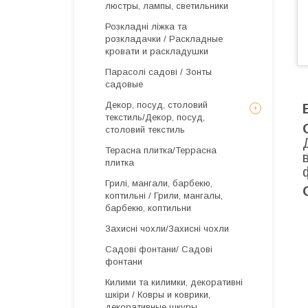
люстры, лампы, светильники
Розкладні ліжка та
розкладачки / Раскладные
кровати и раскладушки
Парасолі садові / Зонты
садовые
Декор, посуд, столовий
текстиль/Декор, посуд,
столовий текстиль
Терасна плитка/Террасна
плитка
Грилі, мангали, барбекю,
коптильні / Грили, мангалы,
барбекю, коптильни
Захисні чохли/Захисні чохли
Садові фонтани/ Садові
фонтани
Килими та килимки, декоративні
шкіри / Ковры и коврики,
декоративные шкуры