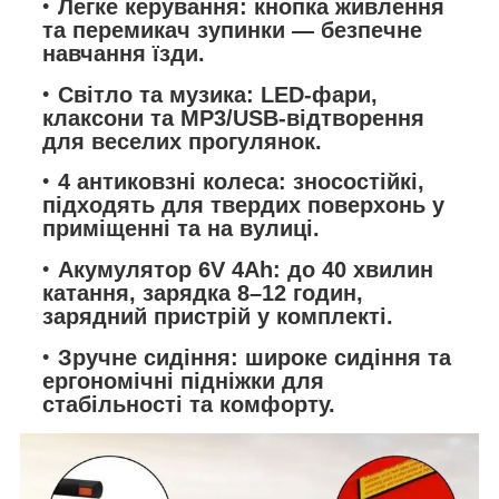
Легке керування:
кнопка живлення
та перемикач зупинки — безпечне
навчання їзди.
Світло та музика:
LED-фари,
клаксони та MP3/USB-відтворення
для веселих прогулянок.
4 антиковзні колеса:
зносостійкі,
підходять для твердих поверхонь у
приміщенні та на вулиці.
Акумулятор 6V 4Ah:
до 40 хвилин
катання, зарядка 8–12 годин,
зарядний пристрій у комплекті.
Зручне сидіння:
широке сидіння та
ергономічні підніжки для
стабільності та комфорту.