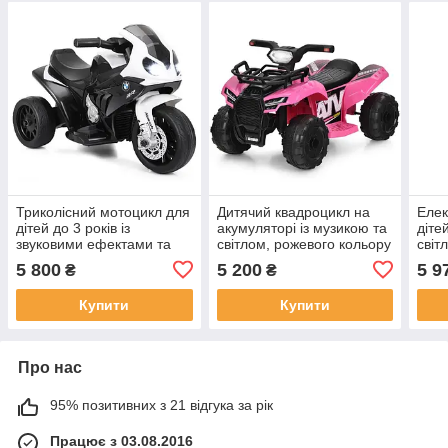
Триколісний мотоцикл для
Дитячий квадроцикл на
Елек
дітей до 3 років із
акумуляторі із музикою та
діте
звуковими ефектами та
світлом, рожевого кольору
світ
яскравими LED-фарами
5 800
5 200
5 9
₴
₴
Купити
Купити
Про нас
95% позитивних з 21 відгука за рік
Працює з 03.08.2016