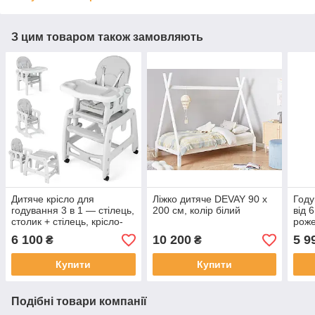
З цим товаром також замовляють
Дитяче крісло для
Ліжко дитяче DEVAY 90 x
Году
годування 3 в 1 — стілець,
200 см, колір білий
від 
столик + стілець, крісло-
роже
гойдалка
6 100
10 200
5 9
₴
₴
Купити
Купити
Подібні товари компанії