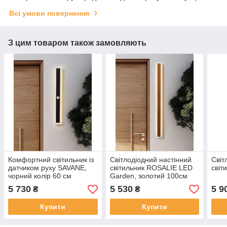
Всі умови повернення
З цим товаром також замовляють
Комфортний світильник із
Світлодіодний настінний
Світ
датчиком руху SAVANE,
світильник ROSALIE LED
сві
чорний колір 60 см
Garden, золотий 100см
5 730
5 530
5 9
₴
₴
Купити
Купити