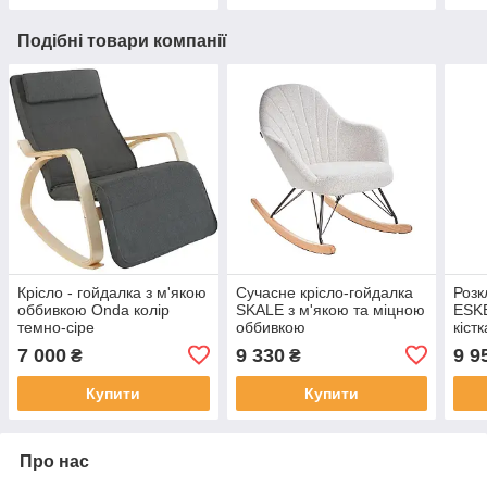
Подібні товари компанії
Крісло - гойдалка з м'якою
Сучасне крісло-гойдалка
Розк
оббивкою Onda колір
SKALE з м'якою та міцною
ESKE
темно-сіре
оббивкою
кістк
7 000
9 330
9 9
₴
₴
Купити
Купити
Про нас