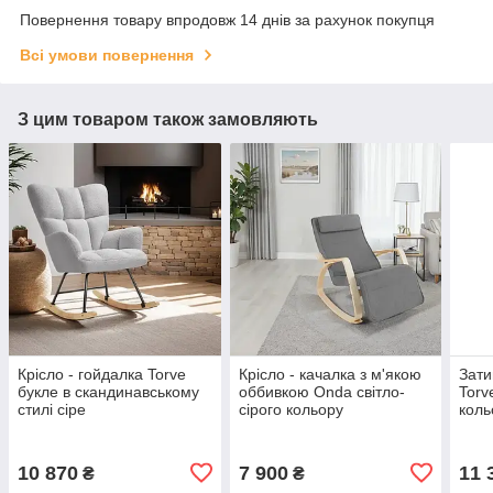
Повернення товару впродовж 14 днів за рахунок покупця
Всі умови повернення
З цим товаром також замовляють
Крісло - гойдалка Torve
Крісло - качалка з м'якою
Зати
букле в скандинавському
оббивкою Onda світло-
Torv
стилі сіре
сірого кольору
коль
10 870
7 900
11 
₴
₴