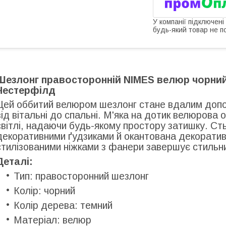
У компанії підключені
будь-який товар не п
Шезлонг правосторонній NIMES велюр чорний,
Честерфілд
Цей оббитий велюром шезлонг стане вдалим допо
від вітальні до спальні. М'яка на дотик велюрова
світлі, надаючи будь-якому простору затишку. Ст
декоративними ґудзиками й окантована декоративн
стилізованими ніжками з фанери завершує стильни
Деталі:
Тип: правосторонний шезлонг
Колір: чорний
Колір дерева: темний
Матеріал: велюр