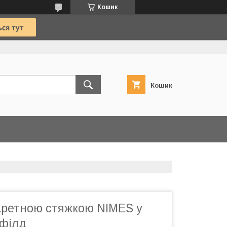
Кошик
Кошик
каретною стяжкою NIMES у
рфілд