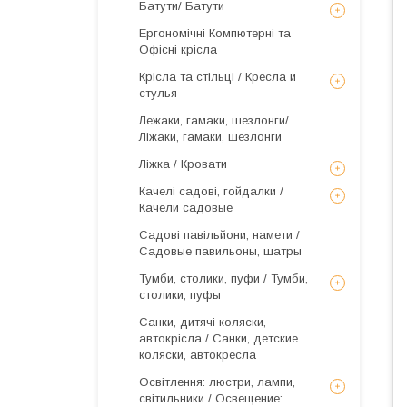
Батути/ Батути
Ергономічні Компютерні та
Офісні крісла
Крісла та стільці / Кресла и
стулья
Лежаки, гамаки, шезлонги/
Ліжаки, гамаки, шезлонги
Ліжка / Кровати
Качелі садові, гойдалки /
Качели садовые
Садові павільйони, намети /
Садовые павильоны, шатры
Тумби, столики, пуфи / Тумби,
столики, пуфы
Санки, дитячі коляски,
автокрісла / Санки, детские
коляски, автокресла
Освітлення: люстри, лампи,
світильники / Освещение: