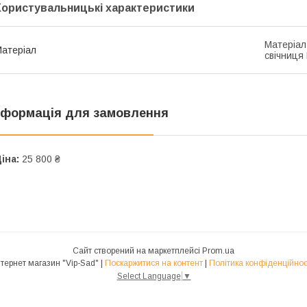
Користувальницькі характеристики
Матеріал
атеріал
свічниця
нформація для замовлення
іна:
25 800 ₴
Сайт створений на маркетплейсі
Prom.ua
Інтернет магазин "Vip-Sad" |
Поскаржитися на контент
|
Політика конфіденційнос
Select Language
▼