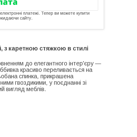
 електронні платежі. Тепер ви можете купити
окидаючи сайту.
 з каретною стяжкою в стилі
вненням до елегантного інтер'єру —
 оббивка красиво переливається на
ьобана спинка, прикрашена
ими гвоздикими, у поєднанні зі
й вигляд меблів.