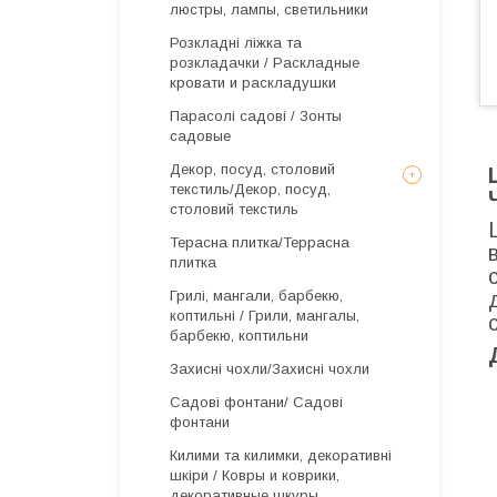
люстры, лампы, светильники
Розкладні ліжка та
розкладачки / Раскладные
кровати и раскладушки
Парасолі садові / Зонты
садовые
Декор, посуд, столовий
текстиль/Декор, посуд,
столовий текстиль
Терасна плитка/Террасна
плитка
Грилі, мангали, барбекю,
коптильні / Грили, мангалы,
барбекю, коптильни
Захисні чохли/Захисні чохли
Садові фонтани/ Садові
фонтани
Килими та килимки, декоративні
шкіри / Ковры и коврики,
декоративные шкуры