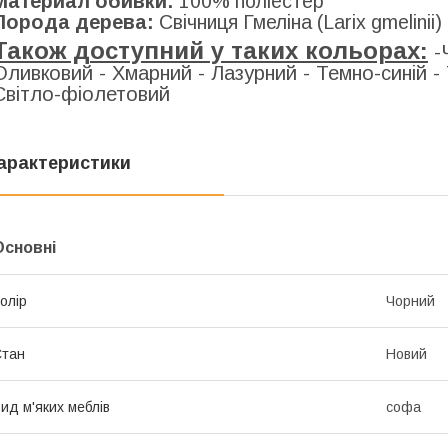
Материал обивки:
100% поліестер
Порода дерева:
Свічниця Гмеліна (Larix gmelinii)
Також доступний у таких кольорах:
-
Оливковий - Хмарний - Лазурний - Темно-синій 
Світло-фіолетовий
арактеристики
Основні
олір
Чорний
Стан
Новий
ид м'яких меблів
софа