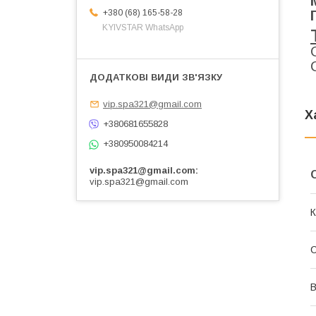
+380 (68) 165-58-28
KYIVSTAR WhatsApp
vip.spa321@gmail.com
Х
+380681655828
+380950084214
vip.spa321@gmail.com
vip.spa321@gmail.com
К
В