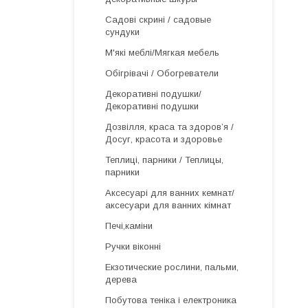
Садові скрині / садовые
сундуки
М'які меблі/Мягкая мебель
Обігрівачі / Обогреватели
Декоративні подушки/
Декоративні подушки
Дозвілля, краса та здоров’я /
Досуг, красота и здоровье
Теплиці, парники / Теплицы,
парники
Аксесуарі для ванних кемнат/
аксесуари для ванних кімнат
Печі,каміни
Ручки віконні
Екзотические рослини, пальми,
дерева
Побутова теніка і електроника