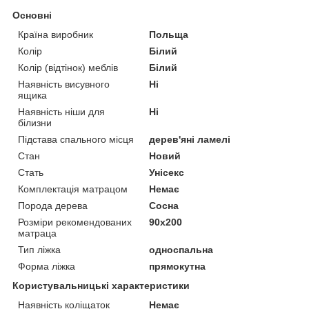
Основні
Країна виробник
Польща
Колір
Білий
Колір (відтінок) меблів
Білий
Наявність висувного
Ні
ящика
Наявність ніши для
Ні
білизни
Підстава спального місця
дерев'яні ламелі
Стан
Новий
Стать
Унісекс
Комплектація матрацом
Немає
Порода дерева
Сосна
Розміри рекомендованих
90х200
матраца
Тип ліжка
односпальна
Форма ліжка
прямокутна
Користувальницькі характеристики
Наявність коліщаток
Немає