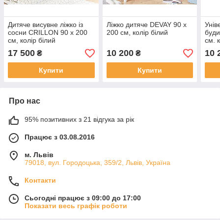
Дитяче висувне ліжко із
Ліжко дитяче DEVAY 90 x
Унів
сосни CRILLON 90 x 200
200 см, колір білий
буди
см, колір білий
см. 
17 500
10 200
10 
₴
₴
Купити
Купити
Про нас
95% позитивних з 21 відгука за рік
Працює з 03.08.2016
м. Львів
79018, вул. Городоцька, 359/2, Львів, Україна
Контакти
Сьогодні працює з 09:00 до 17:00
Показати весь графік роботи