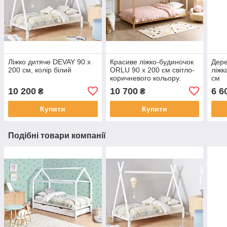
Ліжко дитяче DEVAY 90 x
Красиве ліжко-будиночок
Дере
200 см, колір білий
ORLU 90 x 200 см світло-
ліжк
коричневого кольору.
см
10 200
10 700
6 6
₴
₴
Купити
Купити
Подібні товари компанії