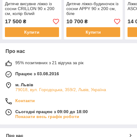
Дитяче висувне ліжко із
Дитяче ліжко-будиночок із
Ліжк
сосни CRILLON 90 x 200
сосни APPY 90 x 200 см,
ASCO
см, колір білий
біле
17 500
10 700
14 
₴
₴
Купити
Купити
Про нас
95% позитивних з 21 відгука за рік
Працює з 03.08.2016
м. Львів
79018, вул. Городоцька, 359/2, Львів, Україна
Контакти
Сьогодні працює з 09:00 до 18:00
Показати весь графік роботи
Про нас