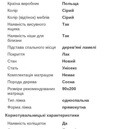
Країна виробник
Польща
Колір
Сірий
Колір (відтінок) меблів
Сірий
Наявність висувного
Так
ящика
Наявність ніши для
Так
білизни
Підстава спального місця
дерев'яні ламелі
Покриття
Лак
Стан
Новий
Стать
Унісекс
Комплектація матрацом
Немає
Порода дерева
Сосна
Розміри рекомендованих
90х200
матраца
Тип ліжка
односпальна
Форма ліжка
прямокутна
Користувальницькі характеристики
Наявність коліщаток
Да