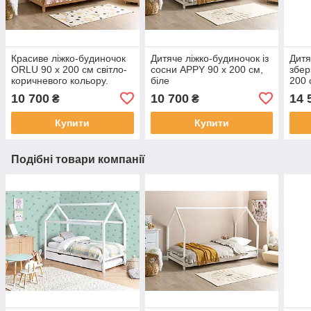
Красиве ліжко-будиночок
Дитяче ліжко-будиночок із
Дитя
ORLU 90 x 200 см світло-
сосни APPY 90 x 200 см,
збер
коричневого кольору.
біле
200 
10 700
10 700
14 
₴
₴
Купити
Купити
Подібні товари компанії