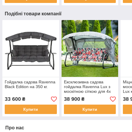
Подібні товари компанії
Гойдалка садова Ravenna
Ексклюзивна садова
Міцн
Black Edition на 350 кг.
гойдалка Ravenna Lux з
моск
москітною сіткою для 4х
Lux 
осіб
33 600
38 900
38 
₴
₴
Купити
Купити
Про нас