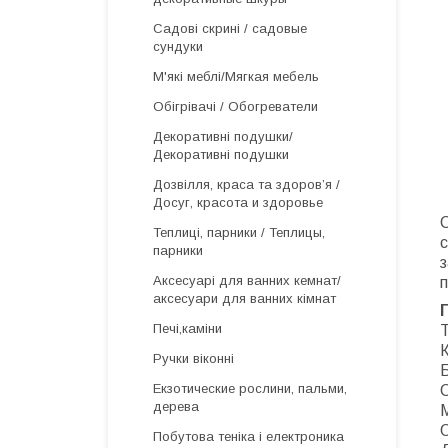
Садові скрині / садовые
сундуки
М'які меблі/Мягкая мебель
Обігрівачі / Обогреватели
Декоративні подушки/
Декоративні подушки
Дозвілля, краса та здоров’я /
Досуг, красота и здоровье
С
Теплиці, парники / Теплицы,
с
парники
Аксесуарі для ванних кемнат/
п
аксесуари для ванних кімнат
Печі,каміни
Т
К
Ручки віконні
Б
Екзотические рослини, пальми,
дерева
Побутова теніка і електроника