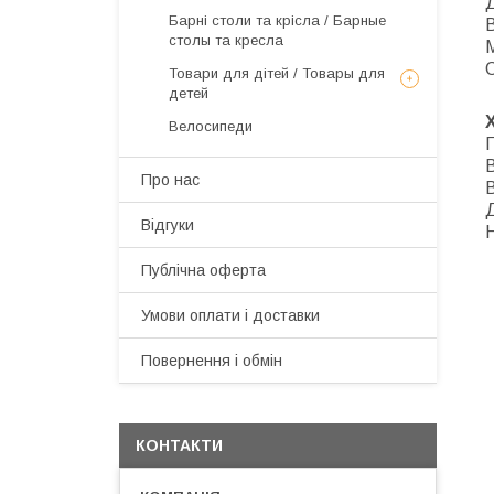
Барні столи та крісла / Барные
В
столы та кресла
Товари для дітей / Товары для
детей
Велосипеди
П
В
Про нас
В
Д
Відгуки
Н
Публічна оферта
Умови оплати і доставки
Повернення і обмін
КОНТАКТИ