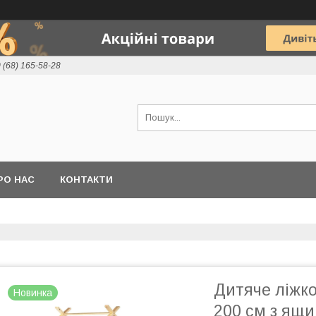
 (68) 165-58-28
РО НАС
КОНТАКТИ
Дитяче ліжк
Новинка
200 см з ящи