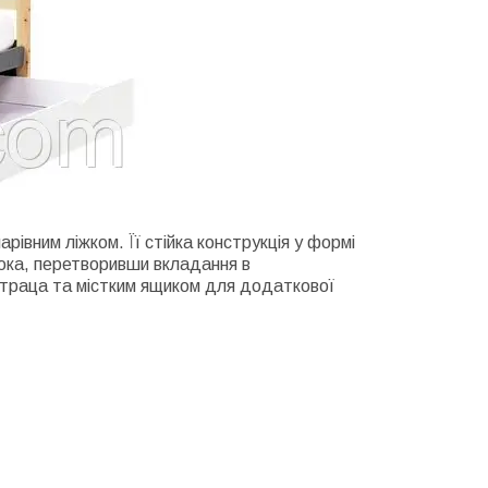
рівним ліжком. Її стійка конструкція у формі
юка, перетворивши вкладання в
траца та містким ящиком для додаткової