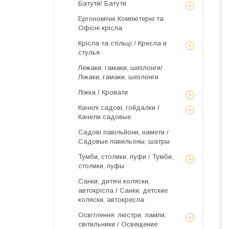
Батути/ Батути
Ергономічні Компютерні та
Офісні крісла
Крісла та стільці / Кресла и
стулья
Лежаки, гамаки, шезлонги/
Ліжаки, гамаки, шезлонги
Ліжка / Кровати
Качелі садові, гойдалки /
Качели садовые
Садові павільйони, намети /
Садовые павильоны, шатры
Тумби, столики, пуфи / Тумби,
столики, пуфы
Санки, дитячі коляски,
автокрісла / Санки, детские
коляски, автокресла
Освітлення: люстри, лампи,
світильники / Освещение: