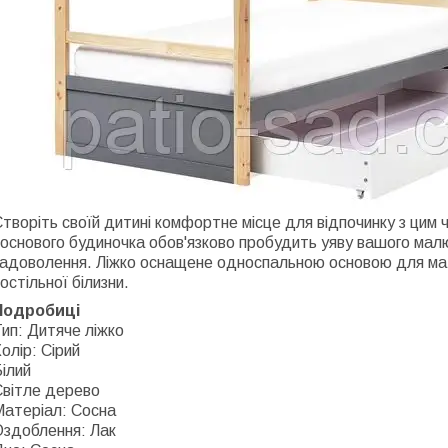
творіть своїй дитині комфортне місце для відпочинку з цим ча
основого будиночка обов'язково пробудить уяву вашого мал
задоволення. Ліжко оснащене односпальною основою для ма
остільної білизни.
Подробиці
ип: Дитяче ліжко
олір: Сірий
ілий
Світле дерево
Матеріал: Сосна
Оздоблення: Лак