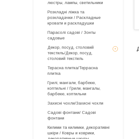
люстры, лампы, светильники
Розкладні ліжка та
розкладачки / Раскладные
кровати и раскладушки
Парасолі садові / Зонты
садовые
Декор, посуд, столовий
текстиль/Декор, посуд,
столовий текстиль
Терасна плитка/Террасна
плитка
Грилі, мангали, барбекю,
коптильні / Грили, мангалы,
барбекю, коптильни
Захисні чохли/Захисні чохли
Садові фонтани/ Садові
фонтани
Килими та килимки, декоративні
шкіри / Ковры и коврики,
декоративные шкуры