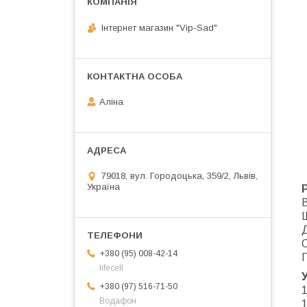
Інтернет магазин "Vip-Sad"
Аліна
79018, вул. Городоцька, 359/2, Львів,
Україна
В
С
+380 (95) 008-42-14
Г
lifecell
+380 (97) 516-71-50
1
Водафон
1