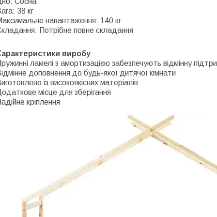
Дно: Сосна
ага: 38 кг
Максимальне навантаження: 140 кг
Складання: Потрібне повне складання
Характеристики виробу
ружинні ламелі з амортизацією забезпечують відмінну підтр
ідмінне доповнення до будь-якої дитячої кімнати
иготовлено із високоякісних матеріалів
одаткове місце для зберігання
адійне кріплення