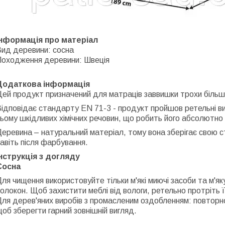
Інформація про матеріал
Вид деревини: сосна
Походження деревини: Швеція
Додаткова інформація
ей продукт призначений для матраців заввишки трохи більш
ідповідає стандарту EN 71-3 - продукт пройшов ретельні ви
ьому шкідливих хімічних речовин, що робить його абсолютно
еревина – натуральний матеріал, тому вона зберігає свою с
авіть після фарбування.
Інструкція з догляду
Сосна
ля чищення використовуйте тільки м'які миючі засоби та м'я
олокон. Щоб захистити меблі від вологи, ретельно протріть її
ля дерев'яних виробів з промасленим оздобленням: повторн
об зберегти гарний зовнішній вигляд.