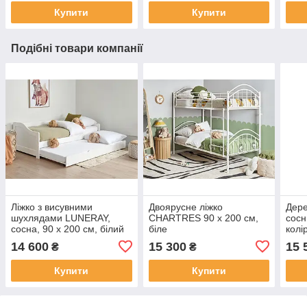
Купити
Купити
Подібні товари компанії
Ліжко з висувними
Двоярусне ліжко
Дере
шухлядами LUNERAY,
CHARTRES 90 x 200 см,
сосн
сосна, 90 x 200 см, білий
біле
колі
колір
14 600
15 300
15 
₴
₴
Купити
Купити