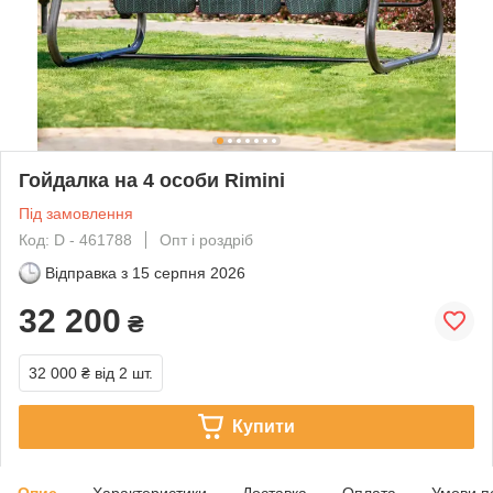
Гойдалка на 4 особи Rimini
Під замовлення
Код: D - 461788
Опт і роздріб
Відправка з
15 серпня 2026
32 200
₴
32 000 ₴
від 2 шт.
Купити
Опис
Характеристики
Доставка
Оплата
Умови п