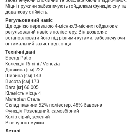
забезпечуючи спокійний та розслаблюючий відпочинок.
Міцні пружини забезпечують гойдалкам функцію сну та
додаткову стійкість.
Регульований навіс
Ще однією перевагою 4-місних/3-місних гойдалок є
регульований навіс з поліестеру. Він дозволяє
встановлювати його під різними кутами, забезпечуючи
оптимальний захист від сонця.
Технічні дані
Бренд Patio
Колекція Rimini / Venezia
Довжина [см] 222
Ширина [см] 143
Висота [см] 173
Вага [кг] 66.005
Кількість місць 4
Матеріал Сталь
Склад тканини 52% поліестер, 48% бавовна
Функція Розкладний, самозбірний
Колір сірий, зелений
Візерунок смужки
Деталі