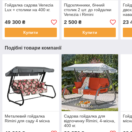
Гойдалка садова Venezia
Підсклянники, бічний
Гойд
Lux + столики на 400 кг.
столик 2 шт. до гойдалки
двох
Venezia і Rimini
нава
49 300
2 500
23 
₴
₴
Купити
Купити
Подібні товари компанії
Металевий гойдалка
Садова гойдалка для
Гойд
Rimini для саду 4 місна
відпочинку Rimini, 4-місна,
місн
400 кг.