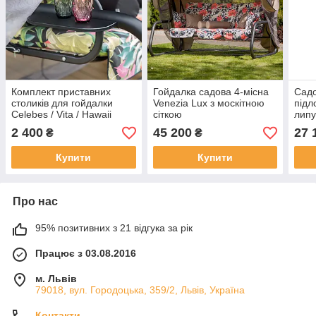
Комплект приставних
Гойдалка садова 4-місна
Садо
столиків для гойдалки
Venezia Lux з москітною
підл
Celebes / Vita / Hawaii
сіткою
липу
2 400
45 200
27 
₴
₴
Купити
Купити
Про нас
95% позитивних з 21 відгука за рік
Працює з 03.08.2016
м. Львів
79018, вул. Городоцька, 359/2, Львів, Україна
Контакти