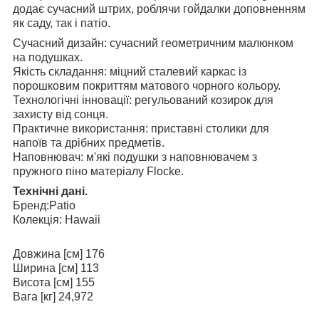
додає сучасний штрих, роблячи гойдалки доповненням
як саду, так і патіо.
Сучасний дизайн: сучасний геометричним малюнком
на подушках.
Якість складання: міцний сталевий каркас із
порошковим покриттям матового чорного кольору.
Технологічні інновації: регульований козирок для
захисту від сонця.
Практичне використання: приставні столики для
напоїв та дрібних предметів.
Наповнювач: м'які подушки з наповнювачем з
пружного піно матеріалу Flocke.
Технічні дані.
Бренд:Patio
Колекція: Hawaii
Довжина [см] 176
Ширина [см] 113
Висота [см] 155
Вага [кг] 24,972