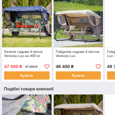
Качеля садова 4-місна
Гойдалка садова 4-містна
Гойд
Venezia Lux на 400 кг.
Venezia Lux
Lux 
47 000
46 400
49 
₴
₴
47 300 ₴
Купити
Купити
Подібні товари компанії