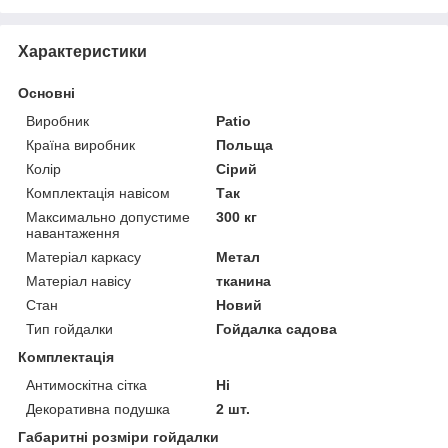
Характеристики
Основні
Виробник
Patio
Країна виробник
Польща
Колір
Сірий
Комплектація навісом
Так
Максимально допустиме
300 кг
навантаження
Матеріал каркасу
Метал
Матеріал навісу
тканина
Стан
Новий
Тип гойдалки
Гойдалка садова
Комплектація
Антимоскітна сітка
Ні
Декоративна подушка
2 шт.
Габаритні розміри гойдалки