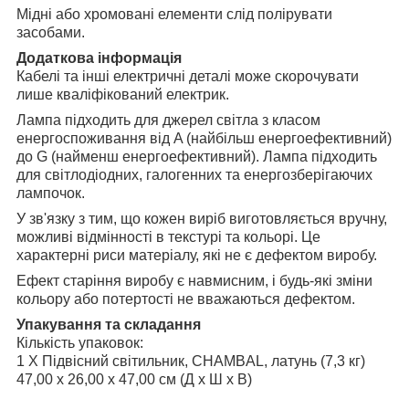
Мідні або хромовані елементи слід полірувати
засобами.
Додаткова інформація
Кабелі та інші електричні деталі може скорочувати
лише кваліфікований електрик.
Лампа підходить для джерел світла з класом
енергоспоживання від A (найбільш енергоефективний)
до G (найменш енергоефективний). Лампа підходить
для світлодіодних, галогенних та енергозберігаючих
лампочок.
У зв'язку з тим, що кожен виріб виготовляється вручну,
можливі відмінності в текстурі та кольорі. Це
характерні риси матеріалу, які не є дефектом виробу.
Ефект старіння виробу є навмисним, і будь-які зміни
кольору або потертості не вважаються дефектом.
Упакування та складання
Кількість упаковок:
1 X Підвісний світильник, CHAMBAL, латунь (7,3 кг)
47,00 x 26,00 x 47,00 см (Д x Ш x В)