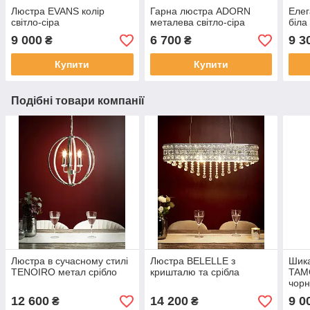
Люстра EVANS колір
Гарна люстра ADORN
Елег
світло-сіра
металева світло-сіра
біла
9 000
6 700
9 3
₴
₴
Купити
Купити
Подібні товари компанії
Люстра в сучасному стилі
Люстра BELELLE з
Шика
TENOIRO метал срібло
кришталю та срібла
TAMO
чор
12 600
14 200
9 0
₴
₴