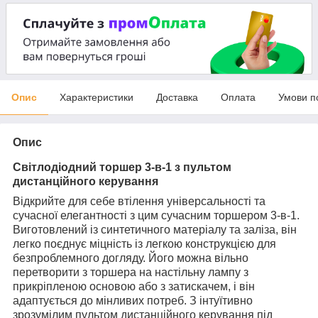
Опис
Характеристики
Доставка
Оплата
Умови п
Опис
Світлодіодний торшер 3-в-1 з пультом
дистанційного керування
Відкрийте для себе втілення універсальності та
сучасної елегантності з цим сучасним торшером 3-в-1.
Виготовлений із синтетичного матеріалу та заліза, він
легко поєднує міцність із легкою конструкцією для
безпроблемного догляду. Його можна вільно
перетворити з торшера на настільну лампу з
прикріпленою основою або з затискачем, і він
адаптується до мінливих потреб. З інтуїтивно
зрозумілим пультом дистанційного керування під