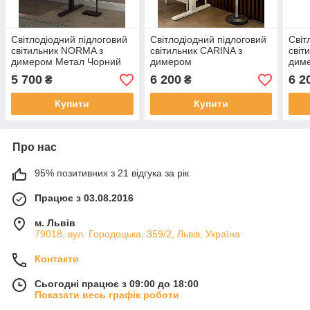
Світлодіодний підлоговий
Світлодіодний підлоговий
Світ
світильник NORMA з
світильник CARINA з
світ
димером Метал Чорний
димером
дим
5 700
6 200
6 2
₴
₴
Купити
Купити
Про нас
95% позитивних з 21 відгука за рік
Працює з 03.08.2016
м. Львів
79018, вул. Городоцька, 359/2, Львів, Україна
Контакти
Сьогодні працює з 09:00 до 18:00
Показати весь графік роботи