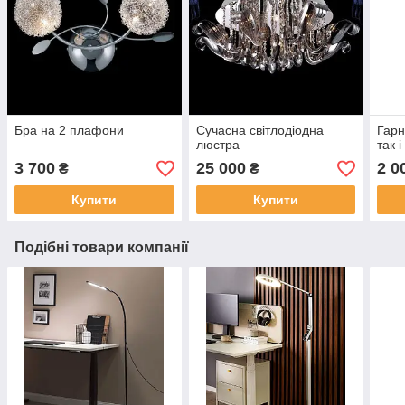
Бра на 2 плафони
Сучасна світлодіодна
Гарн
люстра
так 
3 700
25 000
2 0
₴
₴
Купити
Купити
Подібні товари компанії