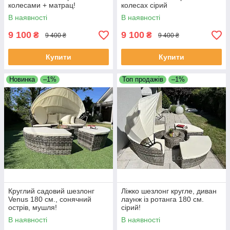
колесами + матрац!
колесах сірий
В наявності
В наявності
9 100
9 100
₴
₴
9 400 ₴
9 400 ₴
Купити
Купити
Новинка
–1%
Топ продажів
–1%
Круглий садовий шезлонг
Ліжко шезлонг кругле, диван
Venus 180 см., сонячний
лаунж із ротанга 180 см.
острів, мушля!
сірий!
В наявності
В наявності