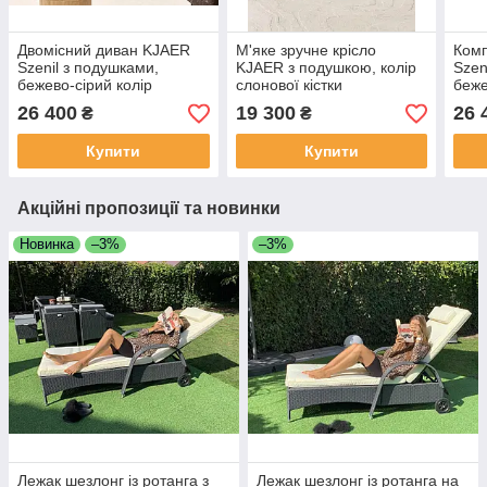
Двомісний диван KJAER
М'яке зручне крісло
Комп
Szenil з подушками,
KJAER з подушкою, колір
Szen
бежево-сірий колір
слонової кістки
беже
26 400
19 300
26 
₴
₴
Купити
Купити
Акційні пропозиції та новинки
Новинка
–3%
–3%
Лежак шезлонг із ротанга з
Лежак шезлонг із ротанга на