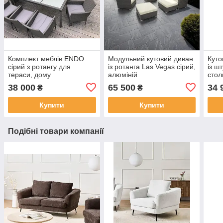
Комплект меблів ENDO
Модульний кутовий диван
Куто
сірий з ротангу для
із ротанга Las Vegas сірий,
із ш
тераси, дому
алюміній
стол
38 000
65 500
34 
₴
₴
Купити
Купити
Подібні товари компанії