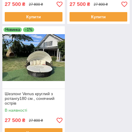
27 500
27 500
₴
₴
27 800 ₴
27 800 ₴
Купити
Купити
Новинка
–1%
Шезлонг Venus круглий з
ротангу180 см., сонячний
острів
В наявності
27 500
₴
27 800 ₴