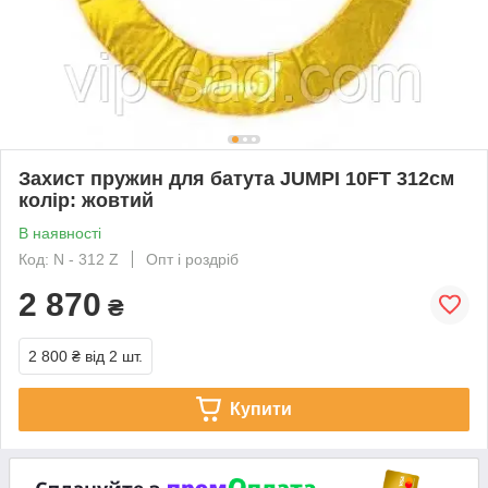
Захист пружин для батута JUMPI 10FT 312см
колір: жовтий
В наявності
Код: N - 312 Z
Опт і роздріб
2 870
₴
2 800 ₴
від 2 шт.
Купити