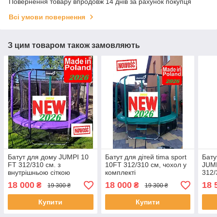
Повернення товару впродовж 14 днів за рахунок покупця
Всі умови повернення
З цим товаром також замовляють
Батут для дому JUMPI 10
Батут для дітей tima sport
Бату
FT 312/310 см. з
10FT 312/310 см, чохол у
JUMP
внутрішньою сіткою
комплекті
312/
18 000
18 000
18 
₴
₴
19 300 ₴
19 300 ₴
Купити
Купити