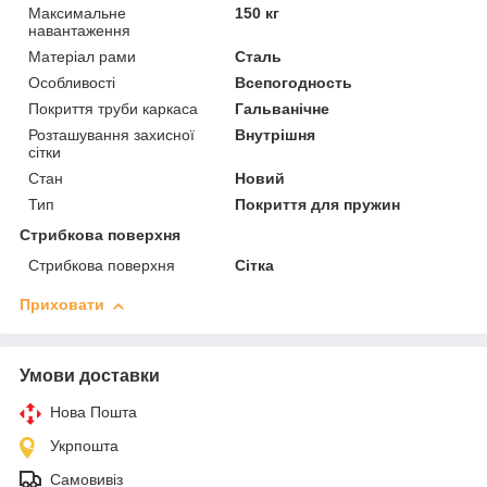
Максимальне
150 кг
навантаження
Матеріал рами
Сталь
Особливості
Всепогодность
Покриття труби каркаса
Гальванічне
Розташування захисної
Внутрішня
сітки
Стан
Новий
Тип
Покриття для пружин
Стрибкова поверхня
Стрибкова поверхня
Сітка
Приховати
Умови доставки
Нова Пошта
Укрпошта
Самовивіз