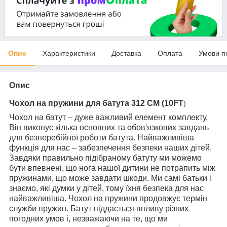
Опис
Характеристики
Доставка
Оплата
Умови п
Опис
Чохол на пружини для батута 312 CM (10FT
)
Чохол на батут – дуже важливий елемент комплекту.
Він виконує кілька основних та обов'язкових завдань
для безперебійної роботи батута.
Найважливіша
функція для нас – забезпечення безпеки наших дітей.
Завдяки правильно підібраному батуту ми можемо
бути впевнені, що нога нашої дитини не потрапить між
пружинами, що може завдати шкоди.
Ми самі батьки і
знаємо, які думки у дітей, тому їхня безпека для нас
найважливіша.
Чохол на пружини продовжує термін
служби пружин.
Батут піддається впливу різних
погодних умов і, незважаючи на те, що ми