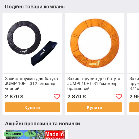
Подібні товари компанії
Захист пружин для батута
Захист пружин для батута
Захи
JUMP 10FT 312 см колір:
JUMPI 10FT 312см колір:
пруж
чорний
оранжевий
374с
жовт
2 870
2 870
2 9
₴
₴
Купити
Купити
Акційні пропозиції та новинки
Новинка
–7%