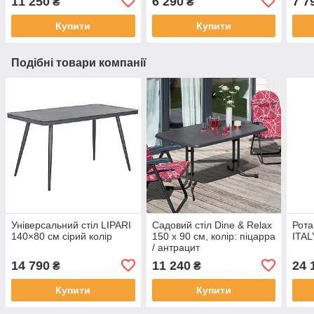
11 250
6 290
7 7
₴
₴
Купити
Купити
Подібні товари компанії
Універсальний стіл LIPARI
Садовий стіл Dine & Relax
Рота
140×80 см сірий колір
150 x 90 см, колір: піцарра
ITAL
/ антрацит
14 790
11 240
24 
₴
₴
Купити
Купити