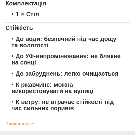
Комплектація
1 × Стіл
Стійкість
До води:
безпечний під час дощу
та вологості
До УФ-випромінювання:
не блякне
на сонці
До забруднень:
легко очищається
К ржавчине:
можна
використовувати на вулиці
К ветру:
не втрачає стійкості під
час сильних поривів
Приховати