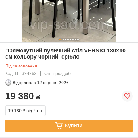
Прямокутний вуличний стіл VERNIO 180×90
см кольору чорний, срібло
Під замовлення
Код: В - 394262
Опт і роздріб
Відправка з
12 серпня 2026
19 380
₴
19 180 ₴
від 2 шт.
Купити