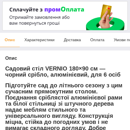
Опис
Характеристики
Доставка
Оплата
Умови п
Опис
Садовий стіл VERNIO 180×90 см —
чорний срібло, алюмінієвий, для 6 осіб
Підготуйте сад до літнього сезону з цим
сучасним прямокутним столом.
Поєднання сріблястої алюмінієвої рами
та білої стільниці зі штучного дерева
надає меблям стильного та
універсального вигляду. Конструкція
міцна, стійка до погодних умов і не
вимагає складного догляду. Добре