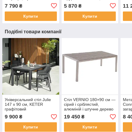
срібний
7 790
5 870
11 
₴
₴
Купити
Купити
Подібні товари компанії
Універсальний стіл Julie
Стіл VERNIO 180×90 см —
Мета
147 x 90 см, KETER
сірий і сріблястий,
Conr
графітовий
алюміній і штучне дерево
зага
9 900
19 450
8 4
₴
₴
Купити
Купити