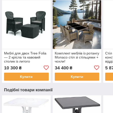
Меблі для двох Tree Folia
Комплект меблів із ротангу
Стіл
— 2 крісла та кавовий
Monaco стіл зі стільцями +
конс
столик із литого
чохли!
відд
техноротанга
сріб
10 300
34 400
5 8
₴
₴
Купити
Купити
Подібні товари компанії