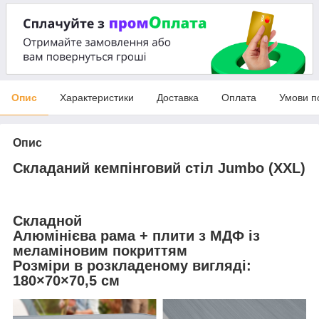
Опис
Характеристики
Доставка
Оплата
Умови п
Опис
Складаний кемпінговий стіл Jumbo (XXL)
Складной
Алюмінієва рама + плити з МДФ із
меламіновим покриттям
Розміри в розкладеному вигляді:
180×70×70,5 см