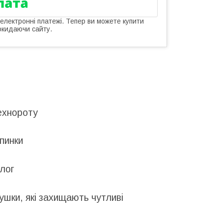
 електронні платежі. Тепер ви можете купити
окидаючи сайту.
технороту
спинки
длог
лушки, які захищають чутливі