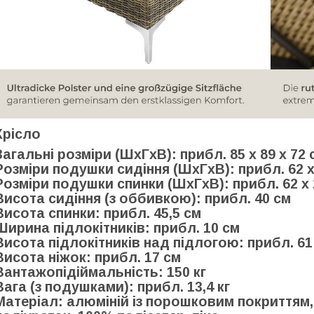
Крісло
Загальні розміри (ШxГxВ): прибл. 85 х 89 х 72 
Розміри подушки сидіння (ШxГxВ): прибл. 62 х 
Розміри подушки спинки (ШхГхВ): прибл. 62 х 
Висота сидіння (з оббивкою): прибл. 40 см
Висота спинки: прибл. 45,5 см
Ширина підлокітників: прибл. 10 см
Висота підлокітників над підлогою: прибл. 61
Висота ніжок: прибл. 17 см
Вантажопідіймальність: 150 кг
Вага (з подушками): прибл. 13,4 кг
Матеріал: алюміній із порошковим покриттям,