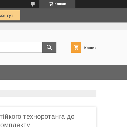
Кошик
Кошик
стійкого техноротанга до
комплекту