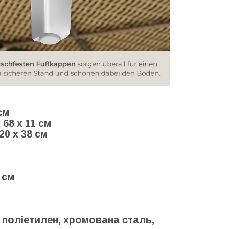
см
68 х 11 см
20 х 38 см
 см
 поліетилен, хромована сталь,