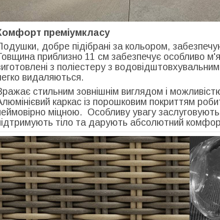
Комфорт преміумкласу
Подушки, добре підібрані за кольором, забезпеч
Товщина приблизно 11 см забезпечує особливо м'я
виготовлені з поліестеру з водовідштовхувальним
легко видаляються.
Вражає стильним зовнішнім виглядом і можливістю
Алюмінієвий каркас із порошковим покриттям роби
неймовірно міцною. Особливу увагу заслуговують 
підтримують тіло та дарують абсолютний комфо