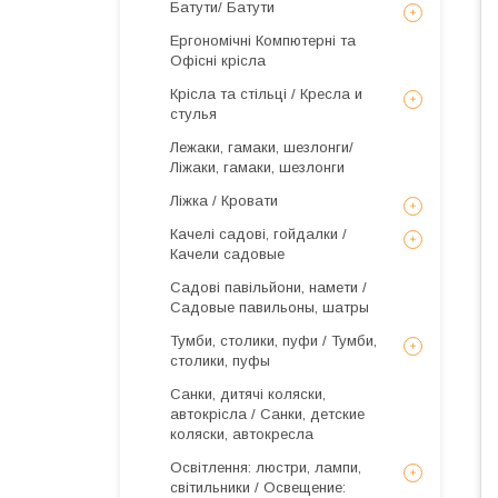
Батути/ Батути
Ергономічні Компютерні та
Офісні крісла
Крісла та стільці / Кресла и
стулья
Лежаки, гамаки, шезлонги/
Ліжаки, гамаки, шезлонги
Ліжка / Кровати
Качелі садові, гойдалки /
Качели садовые
Садові павільйони, намети /
Садовые павильоны, шатры
Тумби, столики, пуфи / Тумби,
столики, пуфы
Санки, дитячі коляски,
автокрісла / Санки, детские
коляски, автокресла
Освітлення: люстри, лампи,
світильники / Освещение: