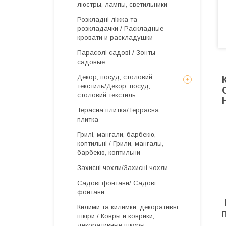
люстры, лампы, светильники
Розкладні ліжка та
розкладачки / Раскладные
кровати и раскладушки
Парасолі садові / Зонты
садовые
Декор, посуд, столовий
текстиль/Декор, посуд,
столовий текстиль
Терасна плитка/Террасна
плитка
Грилі, мангали, барбекю,
коптильні / Грили, мангалы,
барбекю, коптильни
Захисні чохли/Захисні чохли
Садові фонтани/ Садові
фонтани
Килими та килимки, декоративні
шкіри / Ковры и коврики,
декоративные шкуры