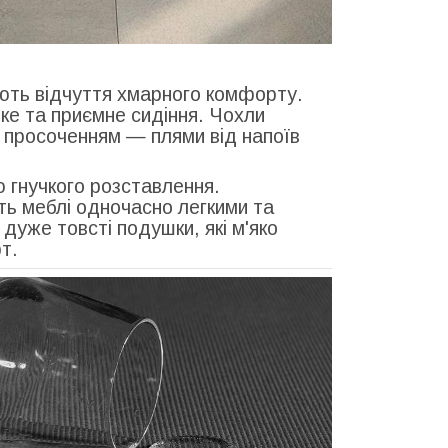
ують відчуття хмарного комфорту.
ке та приємне сидіння. Чохли
 просоченням — плями від напоїв
 гнучкого розставлення.
ть меблі одночасно легкими та
дуже товсті подушки, які м'яко
рт.