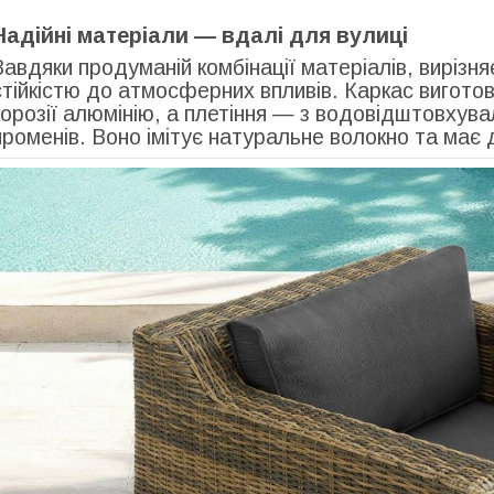
Надійні матеріали — вдалі для вулиці
Завдяки продуманій комбінації матеріалів, вирізня
стійкістю до атмосферних впливів. Каркас виготовл
корозії алюмінію, а плетіння — з водовідштовхува
променів. Воно імітує натуральне волокно та має