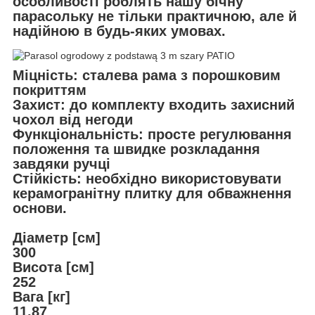
особливості роблять нашу бічну
парасольку не тільки практичною, але й
надійною в будь-яких умовах.
Міцність: сталева рама з порошковим
покриттям
Захист: до комплекту входить захисний
чохол від негоди
Функціональність: просте регулювання
положення та швидке розкладання
завдяки ручці
Стійкість: необхідно використовувати
керамогранітну плитку для обважнення
основи.
Діаметр [см]
300
Висота [см]
252
Вага [кг]
11.87