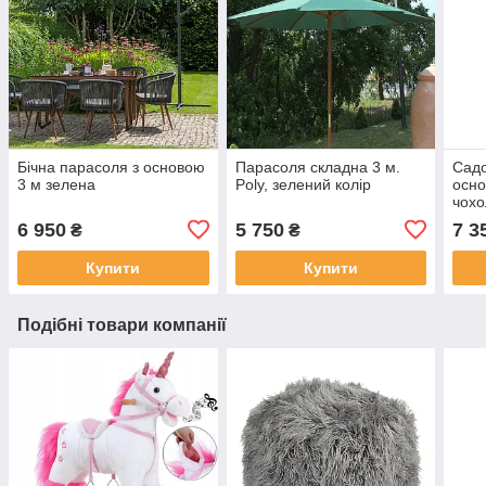
Бічна парасоля з основою
Парасоля складна 3 м.
Садо
3 м зелена
Poly, зелений колір
осно
чохо
6 950
5 750
7 3
₴
₴
Купити
Купити
Подібні товари компанії