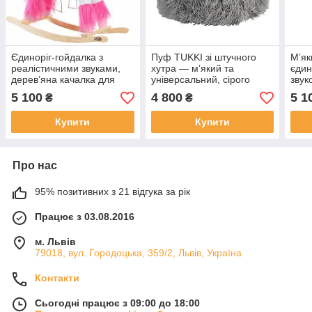
Єдиноріг-гойдалка з
Пуф TUKKI зі штучного
М’як
реалістичними звуками,
хутра — м’який та
єдин
дерев’яна качалка для
універсальний, сірого
звук
дітей від 3 років, біло-
кольору із знімним чохлом
дітей
5 100
4 800
5 1
₴
₴
рожева, до 30 кг
!
роже
Купити
Купити
Про нас
95% позитивних з 21 відгука за рік
Працює з 03.08.2016
м. Львів
79018, вул. Городоцька, 359/2, Львів, Україна
Контакти
Сьогодні працює з 09:00 до 18:00