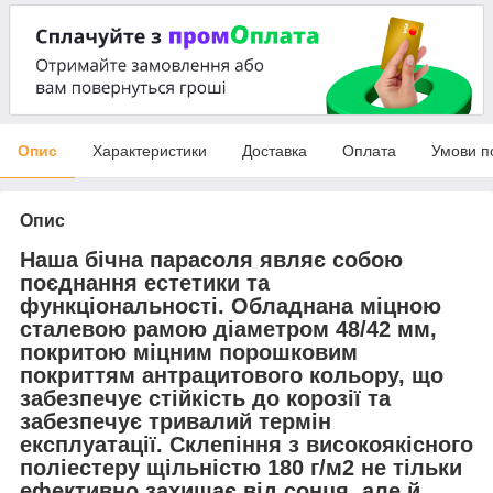
Опис
Характеристики
Доставка
Оплата
Умови п
Опис
Наша бічна парасоля являє собою
поєднання естетики та
функціональності. Обладнана міцною
сталевою рамою діаметром 48/42 мм,
покритою міцним порошковим
покриттям антрацитового кольору, що
забезпечує стійкість до корозії та
забезпечує тривалий термін
експлуатації. Склепіння з високоякісного
поліестеру щільністю 180 г/м2 не тільки
ефективно захищає від сонця, але й