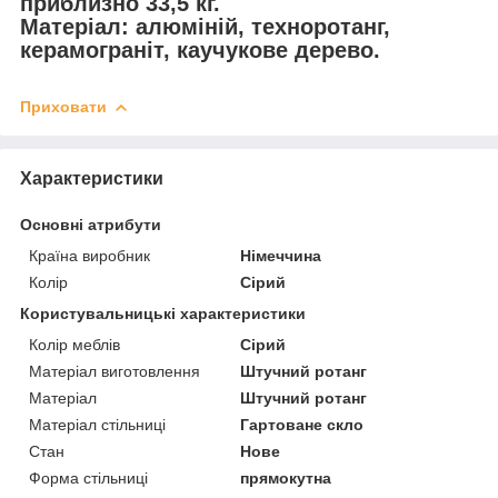
приблизно 33,5 кг.
Матеріал: алюміній, техноротанг,
керамограніт, каучукове дерево.
Приховати
Характеристики
Основні атрибути
Країна виробник
Німеччина
Колір
Сірий
Користувальницькі характеристики
Колір меблів
Сірий
Матеріал виготовлення
Штучний ротанг
Матеріал
Штучний ротанг
Матеріал стільниці
Гартоване скло
Стан
Нове
Форма стільниці
прямокутна