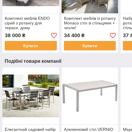
Комплект меблів ENDO
Комплект меблів із ротангу
Набі
сірий з ротангу для
Monaco стіл зі стільцями +
рота
тераси, дому
чохли!
стіл
38 000
34 400
37 
₴
₴
Купити
Купити
Подібні товари компанії
Елегантний садовий набір
Алюмінієвий стіл VERNIO
Міцн