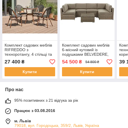
Комплект садових меблів
Комплект садових меблів
Комп
RIFREDDO з
6-місний кутовий із
техн
техноротангу, 4 стільці та
подушками BELVEDERE,
кори
стіл із загартованим
техноротанг, коричневий
колі
27 400
54 500
39 
₴
₴
54 800 ₴
склом, сірий
Купити
Купити
Про нас
95% позитивних з 21 відгука за рік
Працює з 03.08.2016
м. Львів
79018, вул. Городоцька, 359/2, Львів, Україна