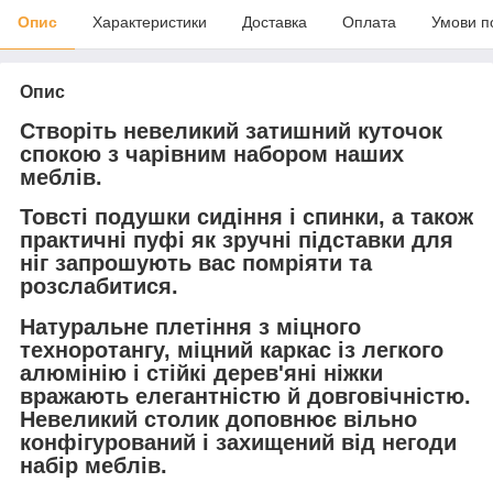
Опис
Характеристики
Доставка
Оплата
Умови п
Опис
Створіть невеликий затишний куточок
спокою з чарівним набором наших
меблів.
Товсті подушки сидіння і спинки, а також
практичні пуфі як зручні підставки для
ніг запрошують вас помріяти та
розслабитися.
Натуральне плетіння з міцного
техноротангу, міцний каркас із легкого
алюмінію і стійкі дерев'яні ніжки
вражають елегантністю й довговічністю.
Невеликий столик доповнює вільно
конфігурований і захищений від негоди
набір меблів.