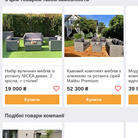
Набір вуличних меблів із
Кавовий комплект меблів з
Мод
ротангу NICEA диван, 2
алюмінію та ротанга сірий
комп
крісла, + столик!
Malibu Premium
відп
19 000
52 300
39 
₴
₴
Купити
Купити
Подібні товари компанії