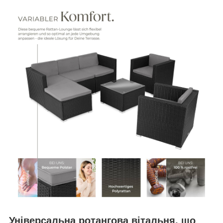
Універсальна ротангова вітальня, що