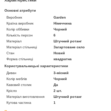
Характеристики
Основні атрибути
Виробник
Garden
Країна виробник
Німеччина
Колір оббивки
Чорний
Кількість персон
6
Матеріал
Штучний ротанг
Матеріал стільниці
Загартоване скло
Стан
Новий
Форма стільниці
квадратна
Користувальницькі характеристики
Диван
3-місний
Колір меблів
Чорний
Кавовий столик
Да
Крісло
2 шт.
Матеріал виготовлення
Штучний ротанг
Кутова частина
1