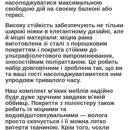
насолоджуватися максимальною
свободою дій на своєму балконі або
терасі.
Високу стійкість забезпечують не тільки
широкі ніжки в елегантному дизайні, але
й міцні матеріали: міцна рама
виготовлена зі сталі з порошковим
покриттям і покрита стійким до
ультрафіолетового випромінювання,
зносостійким поліраттаном. Це робить
набір довговічним і зроблена так, що ви
та ваші гості насолоджуватиметеся ним
упродовж тривалого часу.
Наш комплект м'яких меблів надійно
буде дуже зручним завдяки м'якій
оббивці. Покриття з поліестеру також
робить їх міцними та
водовідштовхувальними — волога
просто скочується і її можна легко
витерти тканиною. Крім того, чохли