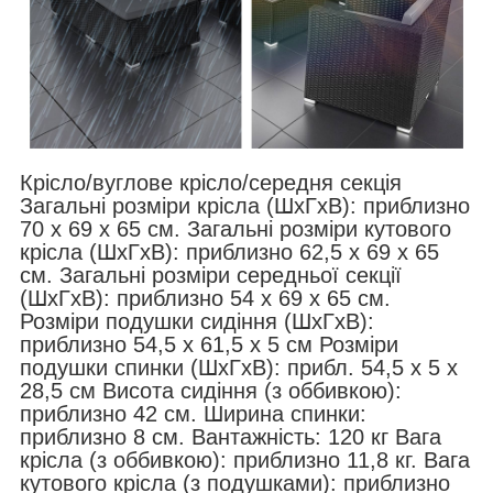
Крісло/вуглове крісло/середня секція
Загальні розміри крісла (ШxГxВ): приблизно
70 x 69 x 65 см. Загальні розміри кутового
крісла (ШxГxВ): приблизно 62,5 x 69 x 65
см. Загальні розміри середньої секції
(ШхГхВ): приблизно 54 x 69 x 65 см.
Розміри подушки сидіння (ШxГxВ):
приблизно 54,5 x 61,5 x 5 см Розміри
подушки спинки (ШхГхВ): прибл. 54,5 x 5 x
28,5 см Висота сидіння (з оббивкою):
приблизно 42 см. Ширина спинки:
приблизно 8 см. Вантажність: 120 кг Вага
крісла (з оббивкою): приблизно 11,8 кг. Вага
кутового крісла (з подушками): приблизно