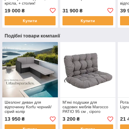
крісла, + столик!
відп
19 000
31 900
39 
₴
₴
Купити
Купити
Подібні товари компанії
Шезлонг диван для
М'які подушки для
Рота
відпочинку Korfu чорний/
садових меблів Marocco
Lign
сірий колір
PATIO 95 см , сірого
кольору
13 950
3 200
21 
₴
₴