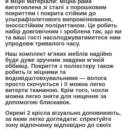
й міцні матеріали: міцна рама
виготовлена зі сталі з порошковим
покриттям і покрита стійким до
ультрафіолетового випромінювання,
зносостійким поліраттаном. Це робить
набір довговічним і зроблена так, що ви
та ваші гості насолоджуватиметеся ним
упродовж тривалого часу.
Наш комплект м'яких меблів надійно
буде дуже зручним завдяки м'якій
оббивці. Покриття з поліестеру також
робить їх міцними та
водовідштовхувальними — волога
просто скочується і її можна легко
витерти тканиною. Крім того, чохли
можна легко зняти для чищення за
допомогою блискавок.
Окремі 2 крісла візуально доповнюють,
за яким легко доглядати: спректуйте
зону відпочинку відповідно до своїх