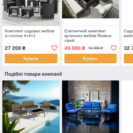
Комплект садових меблів
Елегантний комплект
Садо
зі столом 4+4+1
вуличних меблів Riwiera
мебл
сірий
27 200
49 980
32 
₴
₴
51 000 ₴
Купити
Купити
Подібні товари компанії