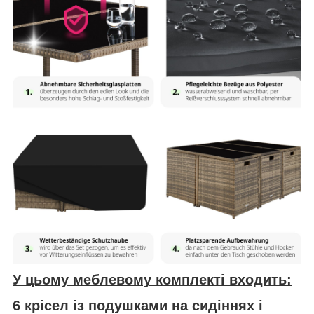
У цьому меблевому комплекті входить:
6 крісел із подушками на сидіннях і