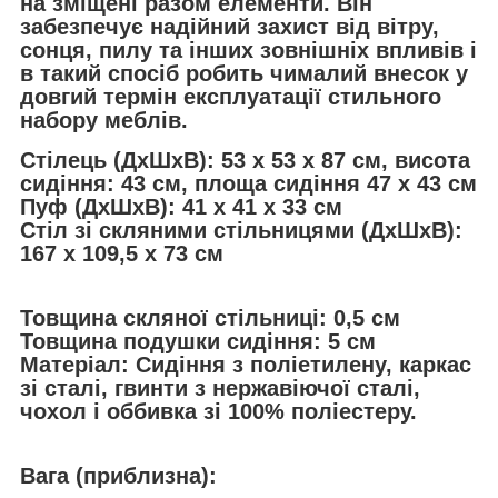
на зміщені разом елементи. Він
забезпечує надійний захист від вітру,
сонця, пилу та інших зовнішніх впливів і
в такий спосіб робить чималий внесок у
довгий термін експлуатації стильного
набору меблів.
Стілець (ДxШxВ): 53 x 53 x 87 см, висота
сидіння: 43 см, площа сидіння 47 x 43 см
Пуф (ДxШxВ): 41 x 41 x 33 см
Стіл зі скляними стільницями (ДхШхВ):
167 x 109,5 x 73 см
Товщина скляної стільниці: 0,5 см
Товщина подушки сидіння: 5 см
Матеріал: Сидіння з поліетилену, каркас
зі сталі, гвинти з нержавіючої сталі,
чохол і оббивка зі 100% поліестеру.
Вага (приблизна):