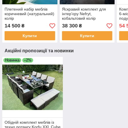
Плетений набір меблів
Яскравий комплект для
Комп
коричневий (натуральний)
інтер'єру Nefryt,
6-мі
колір
кобальтовий колір
под
техн
14 500
38 300
54 
₴
₴
Купити
Купити
Акційні пропозиції та новинки
Новинка
–2%
Обідній комплект меблів із
техно ротангу Korfu XXL Cube