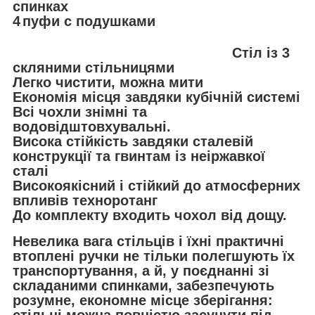
спинках
4
пуфи с подушками
Стіл із 3
скляними стільницями
Легко чистити, можна мити
Економія місця завдяки кубічній системі
Всі чохли знімні та
водовідштовхувальні.
Висока стійкість завдяки сталевій
конструкції та гвинтам із неіржавкої
сталі
Високоякісний і стійкий до атмосферних
впливів техноротанг
До комплекту входить чохол від дощу.
Невелика вага стільців і їхні практичні
втоплені ручки не тільки полегшують їх
транспортування, а й, у поєднанні зі
складаними спинками, забезпечують
розумне, економне місце зберігання:
стільці можна повністю засунути під