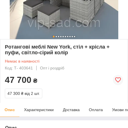
Ротангові меблі New York, стіл + крісла +
пуфи, світло-сірий колір
Немає в наявності
Код: Т- 403641
Опт і роздріб
47 700
₴
47 300 ₴
від 2 шт.
Опис
Характеристики
Доставка
Оплата
Умови п
Опис