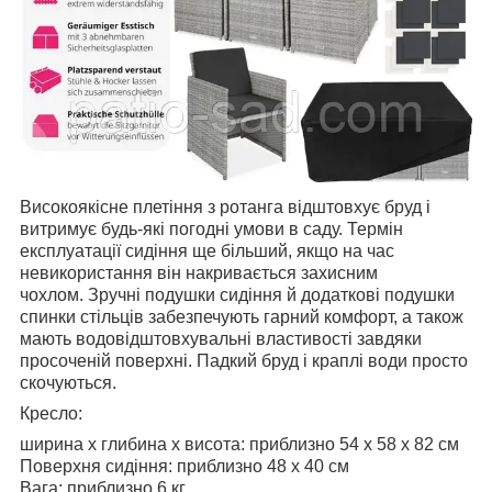
Високоякісне плетіння з ротанга відштовхує бруд і
витримує будь-які погодні умови в саду. Термін
експлуатації сидіння ще більший, якщо на час
невикористання він накривається захисним
чохлом. Зручні подушки сидіння й додаткові подушки
спинки стільців забезпечують гарний комфорт, а також
мають водовідштовхувальні властивості завдяки
просоченій поверхні. Падкий бруд і краплі води просто
скочуються.
Кресло:
ширина х глибина x висота: приблизно 54 x 58 x 82 см
Поверхня сидіння: приблизно 48 x 40 см
Вага: приблизно 6 кг.