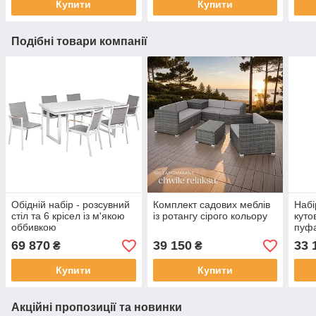
Купити
Купити
Подібні товари компанії
Обідній набір - розсувний
Комплект садових меблів
Набі
стіл та 6 крісел із м'якою
із ротангу сірого кольору
куто
оббивкою
пуф
VALCANETTO/BUSSETO,
69 870
39 150
33 
₴
₴
білий/сірий колір
Купити
Купити
Акційні пропозиції та новинки