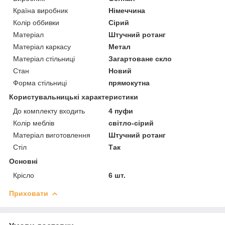
Країна виробник
Німеччина
Колір оббивки
Сірий
Матеріал
Штучний ротанг
Матеріал каркасу
Метал
Матеріал стільниці
Загартоване скло
Стан
Новий
Форма стільниці
прямокутна
Користувальницькі характеристики
До комплекту входить
4 пуфи
Колір меблів
світло-сірий
Матеріал виготовлення
Штучний ротанг
Стіл
Так
Основні
Крісло
6 шт.
Приховати