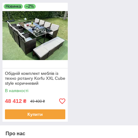
Новинка
–2%
Обідній комплект меблів із
техно ротангу Korfu XXL Cube
style коричневий
В наявності
48 412
₴
49 400 ₴
Купити
Про нас