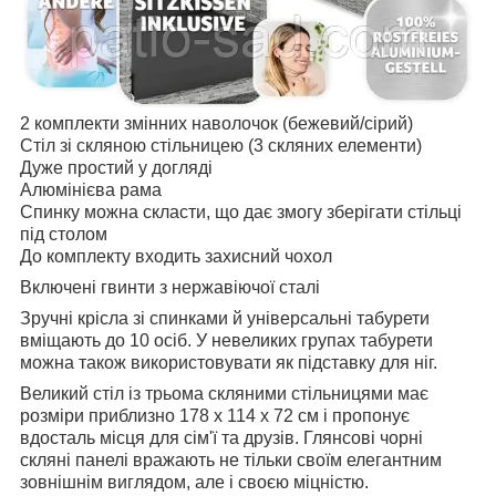
2 комплекти змінних наволочок (бежевий/сірий)
Стіл зі скляною стільницею (3 скляних елементи)
Дуже простий у догляді
Алюмінієва рама
Спинку можна скласти, що дає змогу зберігати стільці
під столом
До комплекту входить захисний чохол
Включені гвинти з нержавіючої сталі
Зручні крісла зі спинками й універсальні табурети
вміщають до 10 осіб. У невеликих групах табурети
можна також використовувати як підставку для ніг.
Великий стіл із трьома скляними стільницями має
розміри приблизно 178 x 114 x 72 см і пропонує
вдосталь місця для сім'ї та друзів. Глянсові чорні
скляні панелі вражають не тільки своїм елегантним
зовнішнім виглядом, але і своєю міцністю.