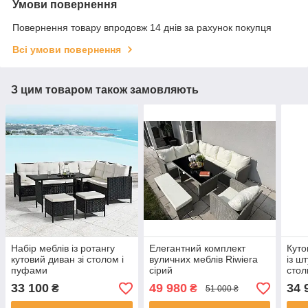
Умови повернення
Повернення товару впродовж 14 днів за рахунок покупця
Всі умови повернення
З цим товаром також замовляють
Набір меблів із ротангу
Елегантний комплект
Куто
кутовий диван зі столом і
вуличних меблів Riwiera
із ш
пуфами
сірий
стол
33 100
49 980
34 
₴
₴
51 000 ₴