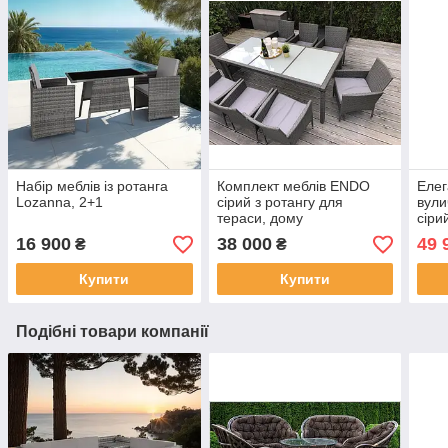
Набір меблів із ротанга
Комплект меблів ENDO
Елег
Lozanna, 2+1
сірий з ротангу для
вули
тераси, дому
сіри
16 900
38 000
49 
₴
₴
Купити
Купити
Подібні товари компанії