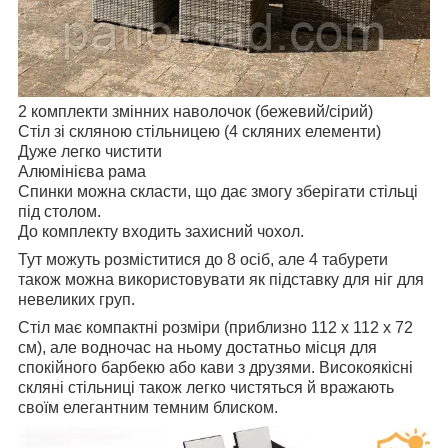
2 комплекти змінних наволочок (бежевий/сірий)
Стіл зі скляною стільницею (4 скляних елементи)
Дуже легко чистити
Алюмінієва рама
Спинки можна скласти, що дає змогу зберігати стільці
під столом.
До комплекту входить захисний чохол.
Тут можуть розміститися до 8 осіб, але 4 табурети
також можна використовувати як підставку для ніг для
невеликих груп.
Стіл має компактні розміри (приблизно 112 x 112 x 72
см), але водночас на ньому достатньо місця для
спокійного барбекю або кави з друзями. Високоякісні
скляні стільниці також легко чистяться й вражають
своїм елегантним темним блиском.