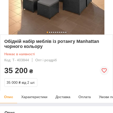
Обідній набір меблів із ротангу Manhattan
чорного кольору
Немає в наявності
Код: Т- 403844
Опт і роздріб
35 200
₴
35 000 ₴
від 2 шт.
Опис
Характеристики
Доставка
Оплата
Умови п
Опис