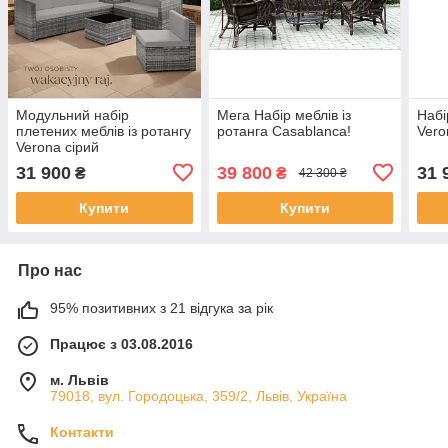
Модульний набір
Мега Набір меблів із
Набі
плетених меблів із ротангу
ротанга Casablanca!
Vero
Verona сірий
31 900
39 800
31 
₴
₴
42 300 ₴
Купити
Купити
Про нас
95% позитивних з 21 відгука за рік
Працює з 03.08.2016
м. Львів
79018, вул. Городоцька, 359/2, Львів, Україна
Контакти