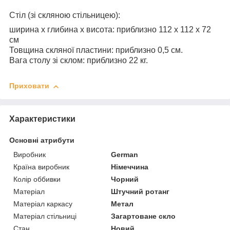
Стіл (зі скляною стільницею):
ширина х глибина x висота: приблизно 112 x 112 x 72
см
Товщина скляної пластини: приблизно 0,5 см.
Вага столу зі склом: приблизно 22 кг.
Приховати
Характеристики
Основні атрибути
Виробник
German
Країна виробник
Німеччина
Колір оббивки
Чорний
Матеріал
Штучний ротанг
Матеріал каркасу
Метал
Матеріал стільниці
Загартоване скло
Стан
Новий