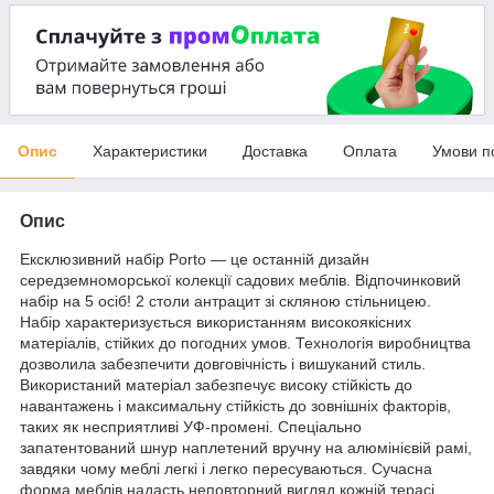
Опис
Характеристики
Доставка
Оплата
Умови п
Опис
Ексклюзивний набір Porto — це останній дизайн
середземноморської колекції садових меблів. Відпочинковий
набір на 5 осіб! 2 столи антрацит зі скляною стільницею.
Набір характеризується використанням високоякісних
матеріалів, стійких до погодних умов. Технологія виробництва
дозволила забезпечити довговічність і вишуканий стиль.
Використаний матеріал забезпечує високу стійкість до
навантажень і максимальну стійкість до зовнішніх факторів,
таких як несприятливі УФ-промені. Спеціально
запатентований шнур наплетений вручну на алюмінієвій рамі,
завдяки чому меблі легкі і легко пересуваються. Сучасна
форма меблів надасть неповторний вигляд кожній терасі.