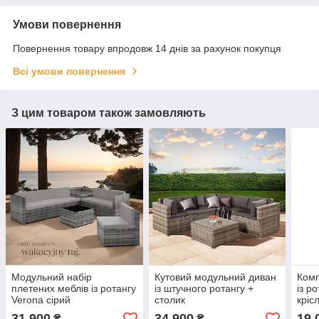
Умови повернення
Повернення товару впродовж 14 днів за рахунок покупця
Всі умови повернення
З цим товаром також замовляють
Модульний набір
Кутовий модульний диван
Комп
плетених меблів із ротангу
із штучного ротангу +
із р
Verona сірий
столик
кріс
31 900
34 900
19 
₴
₴