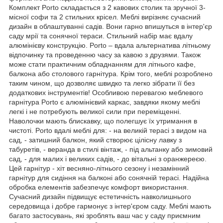
Комплект Porto складається з 2 кавових столик та зручної 3-
місної софи та 2 стильних крісел. Меблі вирізняє сучасний
дизайн в облаштуванні садів. Вони гарно впишуться в інтер'єр
саду мрії та сонячної тераси. Стильний набір має вдалу
алюмінієву конструкцію. Porto – вдала альтернатива літньому
відпочинку та проведенню часу за кавою з друзями. Також
може стати практичним обладнанням для літнього кафе,
балкона або столового гарнітура. Крім того, меблі розроблено
таким чином, що дозволяє швидко та легко зібрати її без
додаткових інструментів! Особливою перевагою меблевого
гарнітура Porto є алюмінієвий каркас, завдяки якому меблі
легкі і не потребують великої сили при переміщенні.
Наволочки мають блискавку, що полегшує їх утримання в
чистоті. Porto вдалі меблі для: - на великій терасі з видом на
сад, - затишний балкон, який створює цілісну лавку з
табуретів, - веранда в стилі вінтаж, - під альтанку або зимовий
сад, - для малих і великих садів, - до вітальні з оранжереєю.
Цей гарнітур - хіт весняно-літнього сезону і незамінний
гарнітур для сидіння на балконі або сонячній терасі. Надійна
обробка елементів забезпечує комфорт використання.
Сучасний дизайн підвищує естетичність навколишнього
середовища і добре гармонує з інтер'єром саду. Меблі мають
багато застосувань, які зроблять ваш час у саду приємним