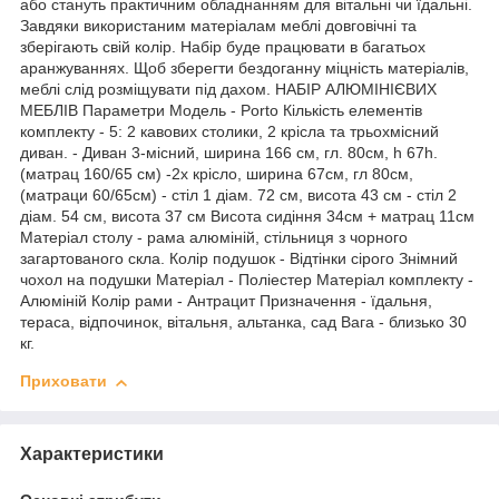
або стануть практичним обладнанням для вітальні чи їдальні.
Завдяки використаним матеріалам меблі довговічні та
зберігають свій колір. Набір буде працювати в багатьох
аранжуваннях. Щоб зберегти бездоганну міцність матеріалів,
меблі слід розміщувати під дахом. НАБІР АЛЮМІНІЄВИХ
МЕБЛІВ Параметри Модель - Porto Кількість елементів
комплекту - 5: 2 кавових столики, 2 крісла та трьохмісний
диван. - Диван 3-місний, ширина 166 см, гл. 80см, h 67h.
(матрац 160/65 см) -2x крісло, ширина 67см, гл 80см,
(матраци 60/65см) - стіл 1 діам. 72 см, висота 43 см - стіл 2
діам. 54 см, висота 37 см Висота сидіння 34см + матрац 11см
Матеріал столу - рама алюміній, стільниця з чорного
загартованого скла. Колір подушок - Відтінки сірого Знімний
чохол на подушки Матеріал - Поліестер Матеріал комплекту -
Алюміній Колір рами - Антрацит Призначення - їдальня,
тераса, відпочинок, вітальня, альтанка, сад Вага - близько 30
кг.
Приховати
Характеристики