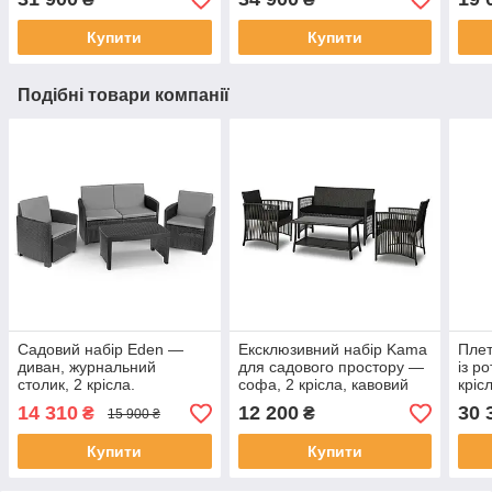
Купити
Купити
Подібні товари компанії
Садовий набір Eden —
Ексклюзивний набір Kama
Плет
диван, журнальний
для садового простору —
із р
столик, 2 крісла.
софа, 2 крісла, кавовий
кріс
столик
14 310
12 200
30 
₴
₴
15 900 ₴
Купити
Купити