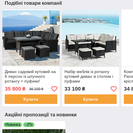
Подібні товари компанії
Диван садовий кутовий на
Набір меблів із ротангу
Комп
6 персон із штучного
кутовий диван зі столом і
Pana
ротангу + пуфики!
пуфами
кріс
35 800
33 100
34 
₴
₴
36 100 ₴
Купити
Купити
Акційні пропозиції та новинки
Новинка
–2%