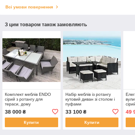
Всі умови повернення
З цим товаром також замовляють
Комплект меблів ENDO
Набір меблів із ротангу
Елег
сірий з ротангу для
кутовий диван зі столом і
вули
тераси, дому
пуфами
сіри
38 000
33 100
49 
₴
₴
Купити
Купити