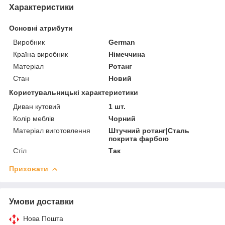
Характеристики
Основні атрибути
Виробник
German
Країна виробник
Німеччина
Матеріал
Ротанг
Стан
Новий
Користувальницькі характеристики
Диван кутовий
1 шт.
Колір меблів
Чорний
Матеріал виготовлення
Штучний ротанг|Сталь
покрита фарбою
Стіл
Так
Приховати
Умови доставки
Нова Пошта