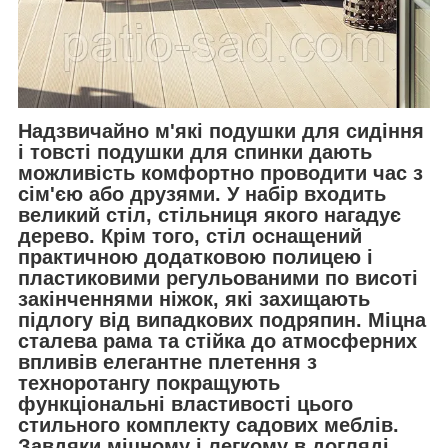
Надзвичайно м'які подушки для сидіння
і товсті подушки для спинки дають
можливість комфортно проводити час з
сім'єю або друзями. У набір входить
великий стіл, стільниця якого нагадує
дерево. Крім того, стіл оснащений
практичною додатковою полицею і
пластиковими регульованими по висоті
закінченнями ніжок, які захищають
підлогу від випадкових подряпин. Міцна
сталева рама та стійка до атмосферних
впливів елегантне плетення з
техноротангу покращують
функціональні властивості цього
стильного комплекту садових меблів.
Завдяки міцному і легкому в догляді