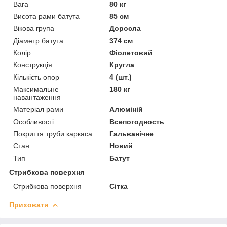
Вага
80 кг
Висота рами батута
85 см
Вікова група
Доросла
Діаметр батута
374 см
Колір
Фіолетовий
Конструкція
Кругла
Кількість опор
4 (шт.)
Максимальне
180 кг
навантаження
Матеріал рами
Алюміній
Особливості
Всепогодность
Покриття труби каркаса
Гальванічне
Стан
Новий
Тип
Батут
Стрибкова поверхня
Стрибкова поверхня
Сітка
Приховати