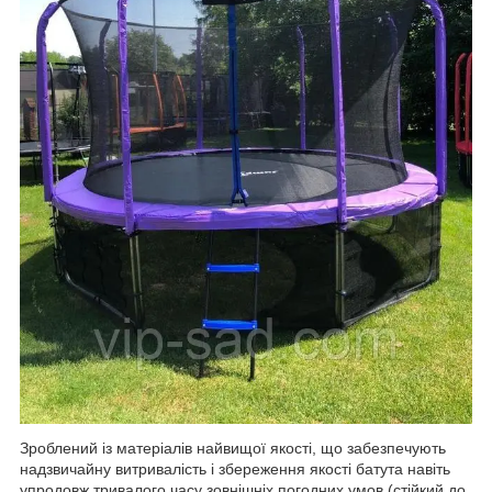
Зроблений із матеріалів найвищої якості, що забезпечують
надзвичайну витривалість і збереження якості батута навіть
упродовж тривалого часу зовнішніх погодних умов (стійкий до