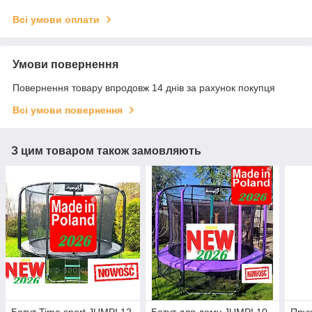
Всі умови оплати
Умови повернення
Повернення товару впродовж 14 днів за рахунок покупця
Всі умови повернення
З цим товаром також замовляють
Батут Tima sport JUMPI 12
Батут для дому JUMPI 10
Пруж