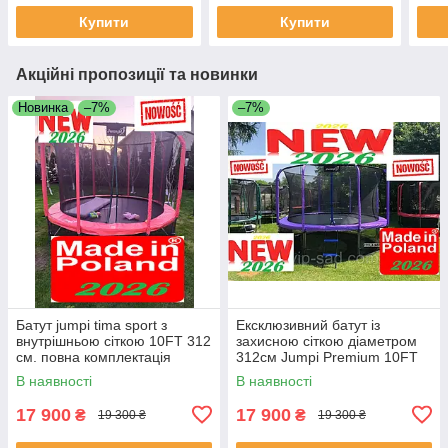
Купити
Купити
Акційні пропозиції та новинки
Новинка
–7%
–7%
Батут jumpi tima sport з
Ексклюзивний батут із
внутрішньою сіткою 10FT 312
захисною сіткою діаметром
см. повна комплектація
312см Jumpi Premium 10FT
310/312см + чохол!
В наявності
В наявності
17 900
17 900
₴
₴
19 300 ₴
19 300 ₴