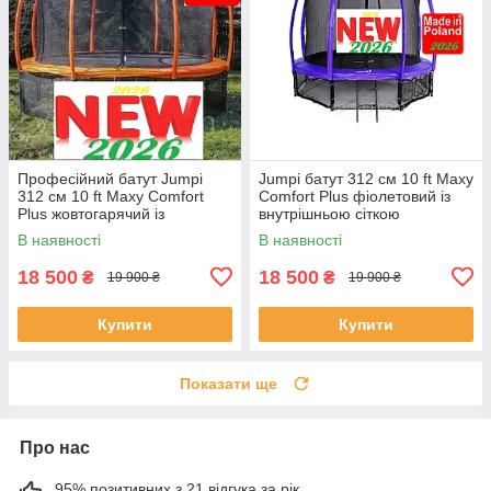
Професійний батут Jumpi
Jumpi батут 312 см 10 ft Maxy
312 см 10 ft Maxy Comfort
Comfort Plus фіолетовий із
Plus жовтогарячий із
внутрішньою сіткою
внутрішньою сіткоюююю
В наявності
В наявності
18 500
18 500
₴
₴
19 900 ₴
19 900 ₴
Купити
Купити
Показати ще
Про нас
95% позитивних з 21 відгука за рік