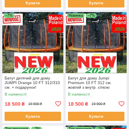
Купити
Купити
–7%
Новинка
–7%
Батут дитячий для дому
Батут для дому Jumpi
JUMPI Orange 10 FT 312/310
Premium 10 FT 312 см.
см. + подарунок!
жовтий з внутр. сіткою
В наявності
В наявності
18 500
18 500
₴
₴
19 900 ₴
19 900 ₴
Купити
Купити
Топ продажів
–7%
Топ продажів
–7%