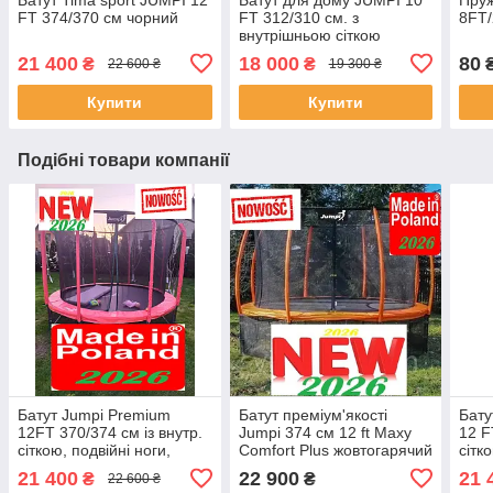
FT 374/370 см чорний
FT 312/310 см. з
8FT/
внутрішньою сіткою
21 400
18 000
80
₴
₴
22 600 ₴
19 300 ₴
Купити
Купити
Подібні товари компанії
Батут Jumpi Premium
Батут преміум'якості
Бату
12FT 370/374 см із внутр.
Jumpi 374 см 12 ft Maxy
12 F
сіткою, подвійні ноги,
Comfort Plus жовтогарячий
сітк
Польща!!
із внутрішньою сіткою
21 400
22 900
21 
₴
₴
22 600 ₴