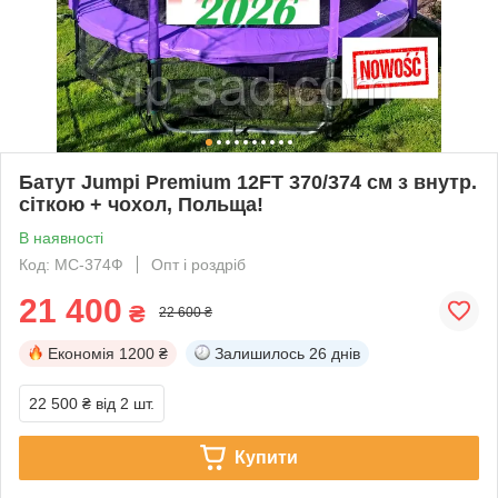
Батут Jumpi Premium 12FT 370/374 см з внутр.
сіткою + чохол, Польща!
В наявності
Код: MC-374Ф
Опт і роздріб
21 400
₴
22 600 ₴
Економія
1200 ₴
Залишилось
26 днів
22 500 ₴
від 2 шт.
Купити