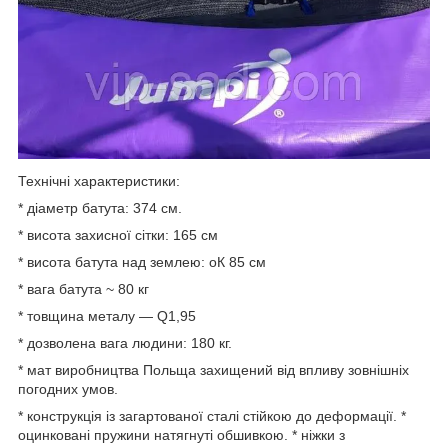
Технічні характеристики:
* діаметр батута: 374 cм.
* висота захисної сітки: 165 cм
* висота батута над землею: оК 85 см
* вага батута ~ 80 кг
* товщина металу — Q1,95
* дозволена вага людини: 180 кг.
* мат виробництва Польща захищений від впливу зовнішніх
погодних умов.
* конструкція із загартованої сталі стійкою до деформації. *
оцинковані пружини натягнуті обшивкою. * ніжки з