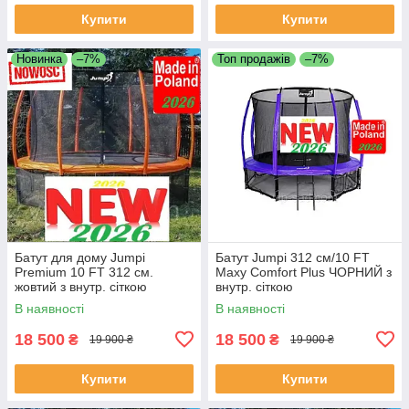
Купити
Купити
Новинка
–7%
Топ продажів
–7%
Батут для дому Jumpi
Батут Jumpi 312 см/10 FT
Premium 10 FT 312 см.
Maxy Comfort Plus ЧОРНИЙ з
жовтий з внутр. сіткою
внутр. сіткою
В наявності
В наявності
18 500
18 500
₴
₴
19 900 ₴
19 900 ₴
Купити
Купити